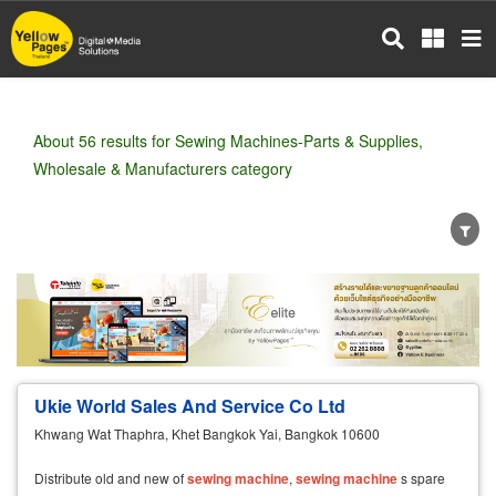
Skip
to
main
content
About 56 results for Sewing Machines-Parts & Supplies,
Wholesale & Manufacturers category
Wholesale
Retail
Manufacturer
Dealer
Exporter/Importer
Service Business
Ukie World Sales And Service Co Ltd
Khwang Wat Thaphra, Khet Bangkok Yai, Bangkok 10600
Distribute old and new of
sewing
machine
,
sewing
machine
s spare