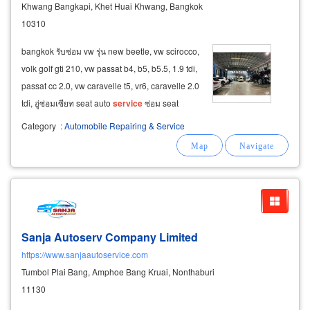
Khwang Bangkapi, Khet Huai Khwang, Bangkok
10310
bangkok รับซ่อม vw รุ่น new beetle, vw scirocco,
volk golf gti 210, vw passat b4, b5, b5.5, 1.9 tdi,
passat cc 2.0, vw caravelle t5, vr6, caravelle 2.0
tdi, อู่ซ่อมเซียท seat auto
service
ซ่อม seat
alhambra, seat cordoba อู่ซ่อมสโกด้า skoda
Category
:
Automobile Repairing & Service
auto
service
ซ่อม skoda octavia, skoda superb
ซ่อมแต่ง
Sanja Autoserv Company Limited
https://www.sanjaautoservice.com
Tumbol Plai Bang, Amphoe Bang Kruai, Nonthaburi
11130