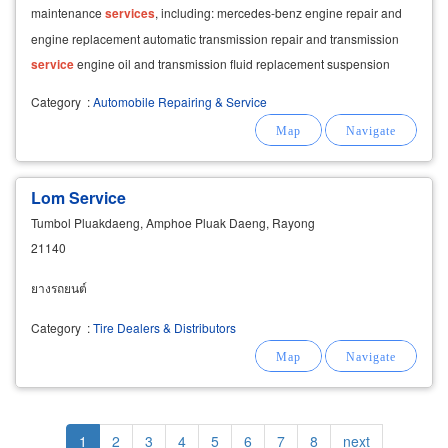
maintenance
services
, including: mercedes-benz engine repair and
engine replacement automatic transmission repair and transmission
service
engine oil and transmission fluid replacement suspension
Category
:
Automobile Repairing & Service
Lom Service
Tumbol Pluakdaeng, Amphoe Pluak Daeng, Rayong
21140
ยางรถยนต์
Category
:
Tire Dealers & Distributors
Pagination
Current
1
Page
2
Page
3
Page
4
Page
5
Page
6
Page
7
Page
8
Next
next