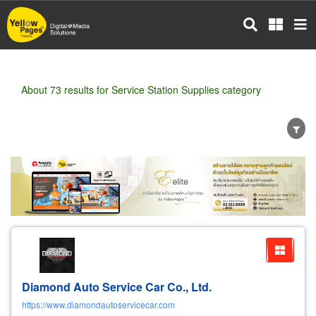
Skip
to
main
content
About 73 results for Service Station Supplies category
Wholesale
Retail
Manufacturer
Dealer
Exporter/Importer
Service Business
Diamond Auto Service Car Co., Ltd.
https://www.diamondautoservicecar.com