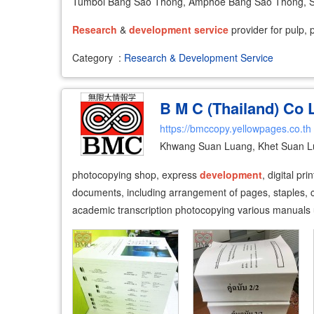
Tumbol Bang Sao Thong, Amphoe Bang Sao Thong, 
Research
&
development
service
provider for pulp, 
Category
:
Research & Development Service
B M C (Thailand) Co 
https://bmccopy.yellowpages.co.th
Khwang Suan Luang, Khet Suan L
photocopying shop, express
development
, digital pr
documents, including arrangement of pages, staples, 
academic transcription photocopying various manuals u