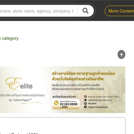
More Conten
e category
er
Exporter/Importer
Service Business