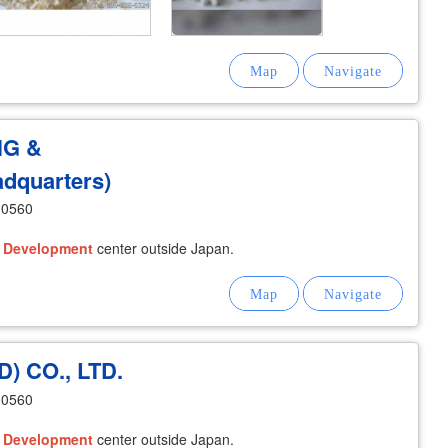
NG &
dquarters)
10560
&
Development
center outside Japan.
 CO., LTD.
10560
&
Development
center outside Japan.