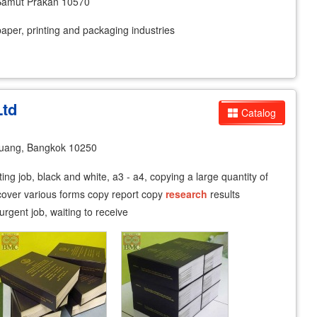
Samut Prakan 10570
paper, printing and packaging industries
Ltd
Catalog
uang, Bangkok 10250
inting job, black and white, a3 - a4, copying a large quantity of
cover various forms copy report copy
research
results
rgent job, waiting to receive