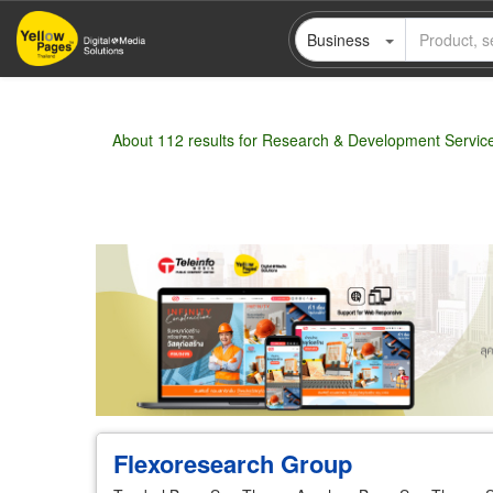
Skip
Business
to
main
content
About 112 results for Research & Development Servic
Wholesale
Retail
Manufacturer
Deal
Flexoresearch Group