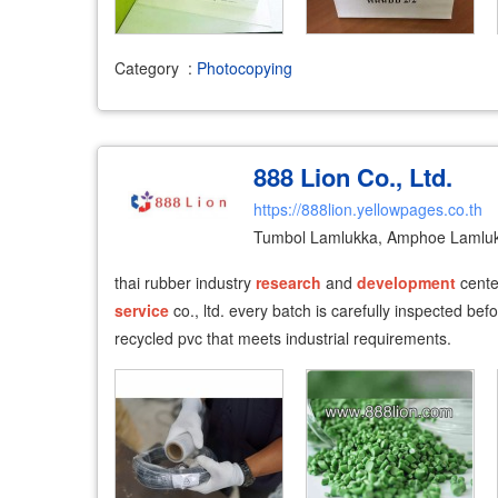
Category
:
Photocopying
888 Lion Co., Ltd.
https://888lion.yellowpages.co.th
Tumbol Lamlukka, Amphoe Lamluk
thai rubber industry
research
and
development
center
service
co., ltd. every batch is carefully inspected be
recycled pvc that meets industrial requirements.