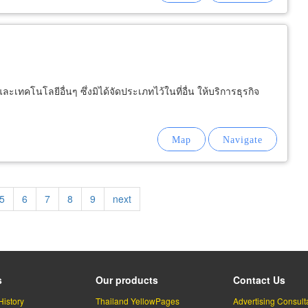
เทคโนโลยีอื่นๆ ซึ่งมิได้จัดประเภทไว้ในที่อื่น ให้บริการธุรกิจ
Page
5
Page
6
Page
7
Page
8
Page
9
Next
next
page
s
Our products
Contact Us
History
Thailand YellowPages
Advertising Consult