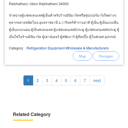
Ratchathani, Ubon Ratchathani 34000
จำหน่ายตู้แช่สแตนเลสตู้เย็นสำหรับร้านมินิมาร์ทหรือซุปเปอร์มาร์เก็ตต่างๆ
หลากหลายชนิดในจ.อุบลราชธานี อ.วารินทร์ชำราบอาทิ ตู้เย็น ตู้เย็นแบบยืน
ตู้เย็นแบบนอน ตู้เย็นสแตนเลส ตู้แช่สแตนเลส2ประตู ตู้แช่สแตนเลส4ประตู ตู้
เย็นใชในร้านมินิมาร์ท ตู้เคาน์เตอร์ ตู้สลัดบาร์ ตู้ท๊อปปิ้ง ตู้โนฟรอส อุปกรณ์
เครื่องเย็น
Category
:
Refrigeration Equipment-Wholesale & Manufacturers
Pagination
Current
1
Page
2
Page
3
Page
4
Page
5
Page
6
Page
7
Next
next
page
page
Related Category