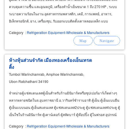
ควบคุมความชื้น และอุณหภูมิ, เครื่องทำน้ำเย็นขนาด 1 ถึง 270 HP , ระบบ
ระบายความร้อนในงาน อุตสาหกรรมพลาสติก, เคมี, การแพทย์, อาหาร,
อิเล็กทรอนิกส์, ยาง, เครื่องชุบ, รับออกแบบติดตั้งเตาหลอมเหล็ก แบบ
INDUCTION พร้อมระบบระบายความร้อน
Category
:
Refrigeration Equipment-Wholesale & Manufacturers
ห้างหุ้นส่วนจำกัด เมืองทองเครื่องเย็นเทรด
ดิ้ง
Tumbol Warinchamrab, Amphoe Warinchamrab,
Ubon Ratchathani 34190
จำหน่ายตู้แช่สแตนเลสตู้เย็นสำหรับร้านมินิมาร์ทหรือซุปเปอร์มาร์เก็ตต่างๆ
หลากหลายชนิดในจ.อุบลราชธานี อ.วารินทร์ชำราบอาทิ ตู้เย็น ตู้เย็นแบบยืน
ตู้เย็นแบบนอน ตู้เย็นสแตนเลส ตู้แช่สแตนเลส2ประตู ตู้แช่สแตนเลส4ประตู ตู้
เย็นใชในร้านมินิมาร์ท ตู้เคาน์เตอร์ ตู้สลัดบาร์ ตู้ท๊อปปิ้ง ตู้โนฟรอส อุปกรณ์
เครื่องเย็น
Category
:
Refrigeration Equipment-Wholesale & Manufacturers