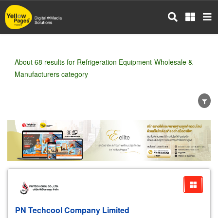
Skip
to
main
content
About 68 results for Refrigeration Equipment-Wholesale &
Manufacturers category
Wholesale
Retail
Manufacturer
Dealer
Exporter/Importer
Service Business
PN Techcool Company Limited