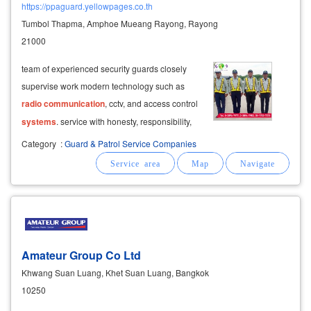
https://ppaguard.yellowpages.co.th
Tumbol Thapma, Amphoe Mueang Rayong, Rayong
21000
team of experienced security guards closely
supervise work modern technology such as
radio
communication
, cctv, and access control
systems
. service with honesty, responsibility,
and punctuality customize services to suit
Category
:
Guard & Patrol Service Companies
customer needs.
Amateur Group Co Ltd
Khwang Suan Luang, Khet Suan Luang, Bangkok
10250