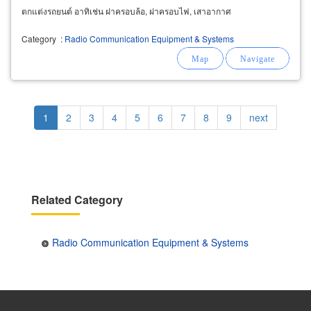
ตกแต่งรถยนต์ อาทิเช่น ฝาครอบล้อ, ฝาครอบไฟ, เสาอากาศ
Category
:
Radio Communication Equipment & Systems
Pagination
Current
1
Page
2
Page
3
Page
4
Page
5
Page
6
Page
7
Page
8
Page
9
Next
next
page
page
Related Category
Radio Communication Equipment & Systems