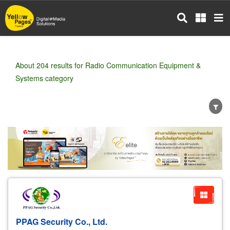
Skip
to
main
content
About 204 results for Radio Communication Equipment &
Systems category
Wholesale
Retail
Manufacturer
Dealer
Exporter/Importer
Service Business
PPAG Security Co., Ltd.