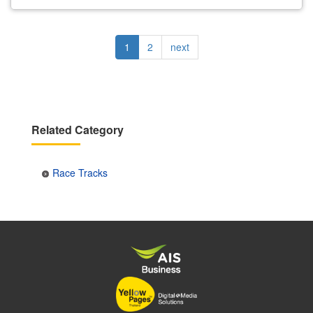
Pagination
Current
1
Page
2
Next
next
page
page
Related Category
Race Tracks