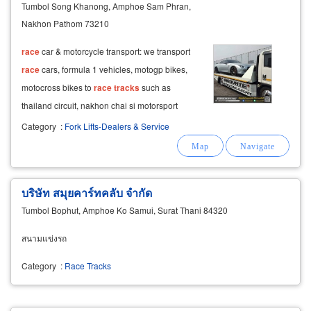
Tumbol Song Khanong, Amphoe Sam Phran,
Nakhon Pathom 73210
race
car & motorcycle transport: we transport
race
cars, formula 1 vehicles, motogp bikes,
motocross bikes to
race
tracks
such as
thailand circuit, nakhon chai si motorsport
complex, chang international circuit, pirelli
Category
:
Fork Lifts-Dealers & Service
circuit pattaya, thepnakhon
race
track
samut
songkhram, toyota/honda/isuzu/bridgestone
บริษัท สมุยคาร์ทคลับ จำกัด
Tumbol Bophut, Amphoe Ko Samui, Surat Thani 84320
สนามแข่งรถ
Category
:
Race Tracks