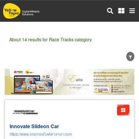
Skip
to
main
content
About 14 results for Race Tracks category
Wholesale
Retail
Manufacturer
Dealer
Exporter/Importer
Service Business
Innovate Slideon Car
https://www.รถยกรถสไลด์ศาลายา.com