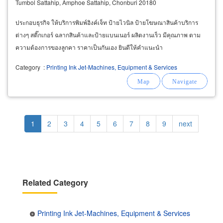
Tumbol Sattahip, Amphoe Sattahip, Chonburi 20180
ประกอบธุรกิจ ให้บริการพิมพ์อิงค์เจ็ท ป้ายไวนิล ป้ายโฆษณาสินค้าบริการ
ต่างๆ สติ๊กเกอร์ ฉลากสินค้าและป้ายแบนเนอร์ ผลิตงานเร็ว มีคุณภาพ ตาม
ความต้องการของลูกคา ราคาเป็นกันเอง ยินดีให้คำแนะนำ
Category
:
Printing Ink Jet-Machines, Equipment & Services
Pagination
Current
1
Page
2
Page
3
Page
4
Page
5
Page
6
Page
7
Page
8
Page
9
Next
next
page
page
Related Category
Printing Ink Jet-Machines, Equipment & Services