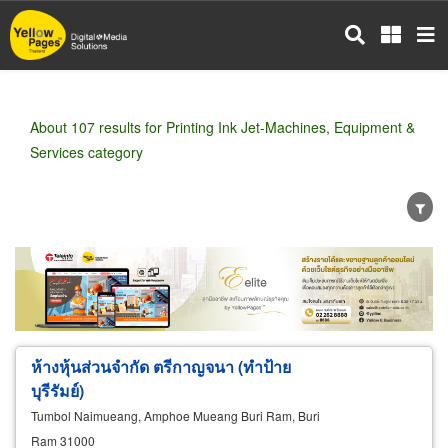
Skip
to
main
content
About 107 results for Printing Ink Jet-Machines, Equipment &
Services category
Wholesale
Retail
Manufacturer
Dealer
Exporter/Importer
Service Business
ห้างหุ้นส่วนจำกัด ตรีกาญจนา (ทำป้าย
บุรีรัมย์)
Tumbol Naimueang, Amphoe Mueang Buri Ram, Buri
Ram 31000