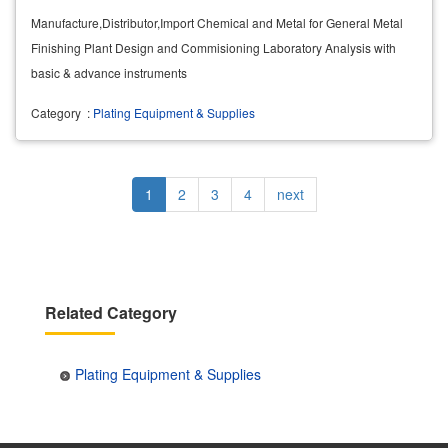
Manufacture,Distributor,Import Chemical and Metal for General Metal
Finishing Plant Design and Commisioning Laboratory Analysis with
basic & advance instruments
Category
:
Plating Equipment & Supplies
Pagination
Current
1
Page
2
Page
3
Page
4
Next
next
page
page
Related Category
Plating Equipment & Supplies