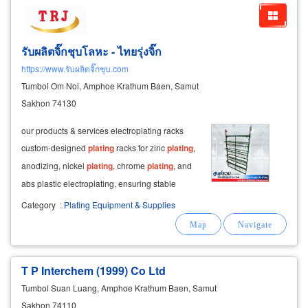
รับผลิตจิ๊กชุบโลหะ - ไทยรุ่งจิ๊ก
https://www.รับผลิตจิ๊กชุบ.com
Tumbol Om Noi, Amphoe Krathum Baen, Samut
Sakhon 74130
our products & services electroplating racks
custom-designed
plating
racks for zinc
plating
,
anodizing, nickel
plating
, chrome
plating
, and
abs plastic electroplating, ensuring stable
electrical conductivity and consistent
plating
Category
:
Plating Equipment & Supplies
quality.
T P Interchem (1999) Co Ltd
Tumbol Suan Luang, Amphoe Krathum Baen, Samut
Sakhon 74110