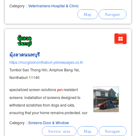
Category
:
Veterinarians-Hospital & Clinic
มุ้งลวดนนทบุรี
https://munglodnonthaburi.yellowpages.co.th
Tumbol Sao Thong Hin, Amphoe Bang Yai,
Nonthaburi 11140
specialized screen solutions
pet
-resistant
screens: installation of screens designed to
withstand scratches from dogs and cats,
ensuring that your home remains protected. our
durable screens are resistant to tearing and
Category
:
Screens-Door & Window
provide peace of mind for
pet
owners.