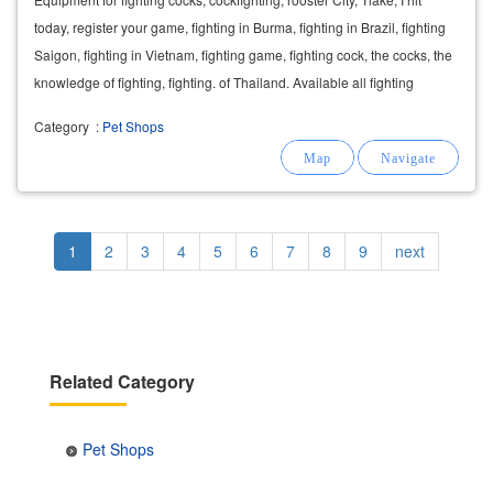
today, register your game, fighting in Burma, fighting in Brazil, fighting
Saigon, fighting in Vietnam, fighting game, fighting cock, the cocks, the
knowledge of fighting, fighting. of Thailand. Available all fighting
breeds, breeders
Category
:
Pet Shops
Pagination
Current
1
Page
2
Page
3
Page
4
Page
5
Page
6
Page
7
Page
8
Page
9
Next
next
page
page
Related Category
Pet Shops