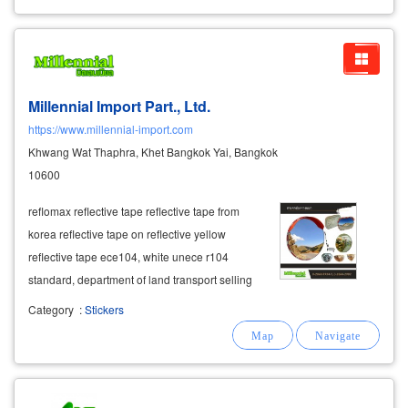
Millennial Import Part., Ltd.
https://www.millennial-import.com
Khwang Wat Thaphra, Khet Bangkok Yai, Bangkok
10600
reflomax reflective tape reflective tape from
korea reflective tape on reflective yellow
reflective tape ece104, white unece r104
standard, department of land transport selling
fluorescent stickers for fire signs. fluorescent
Category
:
Stickers
sticker pvc plastic bottle holder,
pet
stain holder
anti-slip tape for car-boy