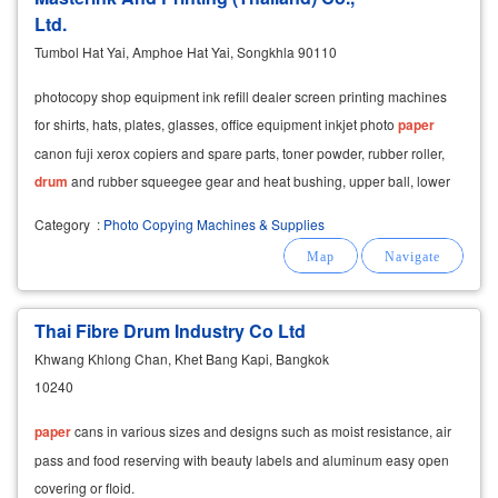
Ltd.
Tumbol Hat Yai, Amphoe Hat Yai, Songkhla 90110
photocopy shop equipment ink refill dealer screen printing machines
for shirts, hats, plates, glasses, office equipment inkjet photo
paper
canon fuji xerox copiers and spare parts, toner powder, rubber roller,
drum
and rubber squeegee gear and heat bushing, upper ball, lower
ball, hat yai distributor
Category
:
Photo Copying Machines & Supplies
Thai Fibre Drum Industry Co Ltd
Khwang Khlong Chan, Khet Bang Kapi, Bangkok
10240
paper
cans in various sizes and designs such as moist resistance, air
pass and food reserving with beauty labels and aluminum easy open
covering or floid.