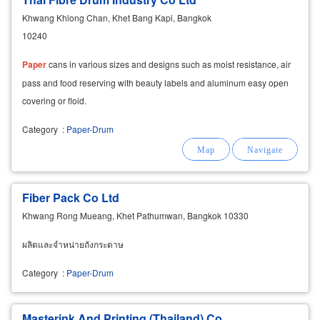
Khwang Khlong Chan, Khet Bang Kapi, Bangkok
10240
Paper
cans in various sizes and designs such as moist resistance, air
pass and food reserving with beauty labels and aluminum easy open
covering or floid.
Category
:
Paper-Drum
Fiber Pack Co Ltd
Khwang Rong Mueang, Khet Pathumwan, Bangkok 10330
ผลิตและจำหน่ายถังกระดาษ
Category
:
Paper-Drum
Masterink And Printing (Thailand) Co.,