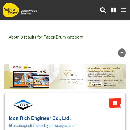
Skip
to
main
content
About 8 results for Paper-Drum category
Wholesale
Retail
Manufacturer
Dealer
Exporter/Importer
Service Business
Icon Rich Engineer Co., Ltd.
https://magneticiconrich.yellowpages.co.th