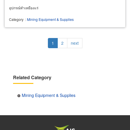
อุปกรณ์ทำเหมืองแร่
Category
:
Mining Equipment & Supplies
Pagination
Current
1
Page
2
Next
next
page
page
Related Category
Mining Equipment & Supplies