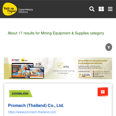
Skip
to
main
content
About 17 results for Mining Equipment & Supplies category
Wholesale
Retail
Manufacturer
Dealer
Exporter/Importer
Service Business
Promach (Thailand) Co., Ltd.
https://www.promach-thailand.com