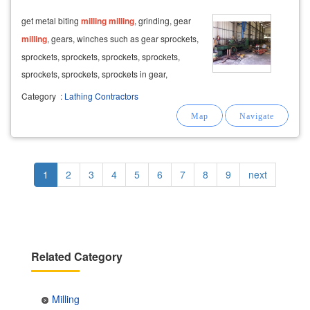
get metal biting
milling
milling
, grinding, gear
milling
, gears, winches such as gear sprockets,
sprockets, sprockets, sprockets, sprockets,
sprockets, sprockets, sprockets in gear,
sprockets, spur gear. sprockets outside the
Category
:
Lathing Contractors
sprockets in gear and gear. welding and all
types of steel.
Pagination
Current
1
Page
2
Page
3
Page
4
Page
5
Page
6
Page
7
Page
8
Page
9
Next
next
page
page
Related Category
Milling