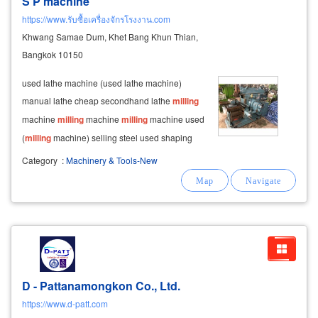
S P machine
https://www.รับซื้อเครื่องจักรโรงงาน.com
Khwang Samae Dum, Khet Bang Khun Thian,
Bangkok 10150
used lathe machine (used lathe machine)
manual lathe cheap secondhand lathe
milling
machine
milling
machine
milling
machine used
(
milling
machine) selling steel used shaping
machine (used shaping machine) sell ​​second
Category
:
Machinery & Tools-New
hand grinding machine. used cylindrical
grinder, round shaft grinding machine
D - Pattanamongkon Co., Ltd.
https://www.d-patt.com