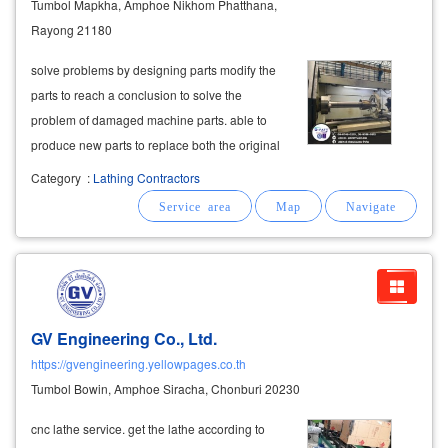
Tumbol Mapkha, Amphoe Nikhom Phatthana,
Rayong 21180
solve problems by designing parts modify the
parts to reach a conclusion to solve the
problem of damaged machine parts. able to
produce new parts to replace both the original
shape, copy machine part and new shape
Category
:
Lathing Contractors
modify machine part, enabling the machine to
continue working. with machines for turning,
milling
GV Engineering Co., Ltd.
https://gvengineering.yellowpages.co.th
Tumbol Bowin, Amphoe Siracha, Chonburi 20230
cnc lathe service. get the lathe according to