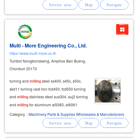
workpieces with a large cnc vertical lathe,
vertical
Multi - More Engineering Co., Ltd.
https://www.multi-more.co.th
Tumbol Nongbondaeng, Amphoe Ban Bueng,
Chonburi 20170
turning and
milling
steel ss400, s45c, s50c,
skd11 turning cast iron fcd450, fcd550 turning
and
milling
stainless steel sus304, suj2 turning
and
milling
for aluminum al5083, al6061
machined for engineering plastics, pom, pe,
Category
:
Machinery-Parts & Supplies Wholesales & Manufacturers
boss.