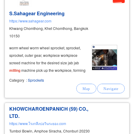
S.Sahagear Engineering
https://www.sahagear.com
Khwang Chomthong, Khet Chomthong, Bangkok
10150
worm wheel worm wheel sprocket, sprocket,
sprocket, outer gear, workpiece workpiece
screed machine for the desired size jab jab
milling
machine pick up the workpiece, forming
according to the pattern cnc lathes for
Category
:
Sprockets
machining turning work that requires high
workpiece resolution "made with modern
KHOWCHAROENPANICH (59) CO.,
LTD.
https://www.โรงกลึงบ่อวินระยอง.com
Tumbol Bowin, Amphoe Siracha, Chonburi 20230