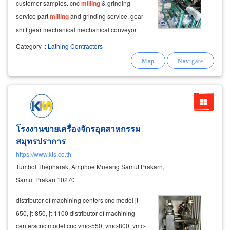
customer samples. cnc
milling
& grinding
service part
milling
and grinding service. gear
shift gear mechanical mechanical conveyor
system metal grinding, metal cutting, drilling,
Category
:
Lathing Contractors
tapping and hardening.
โรงงานขายเครื่องจักรอุตสาหกรรม
สมุทรปราการ
https://www.kts.co.th
Tumbol Thepharak, Amphoe Mueang Samut Prakarn,
Samut Prakan 10270
distributor of machining centers cnc model jt-
650, jt-850, jt-1100 distributor of machining
centerscnc model cnc vmc-550, vmc-800, vmc-