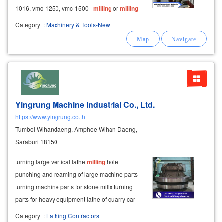
1016, vmc-1250, vmc-1500
milling
or
milling
machine sales sells a 3-axis
milling
machine
Category
:
Machinery & Tools-New
model hht-3ta, table size 1270x254 mm.
spindle
Yingrung Machine Industrial Co., Ltd.
https://www.yingrung.co.th
Tumbol Wihandaeng, Amphoe Wihan Daeng,
Saraburi 18150
turning large vertical lathe
milling
hole
punching and reaming of large machine parts
turning machine parts for stone mills turning
parts for heavy equipment lathe of quarry car
parts turning car tire mold turning large
Category
:
Lathing Contractors