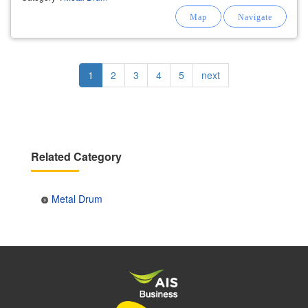
Pagination
Current
1
Page
2
Page
3
Page
4
Page
5
Next
next
page
page
Related Category
Metal Drum