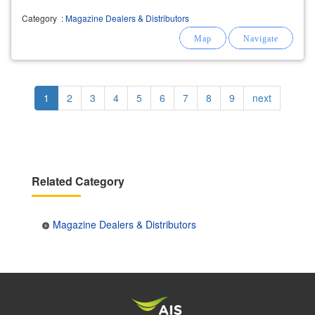
ซื้อหนังสือการ์ตูนมือสองให้ราคาดีทั่วประเทศ
Category
:
Magazine Dealers & Distributors
Pagination
Current
1
Page
2
Page
3
Page
4
Page
5
Page
6
Page
7
Page
8
Page
9
Next
next
page
page
Related Category
Magazine Dealers & Distributors