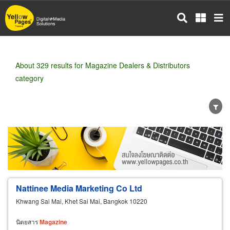
Skip
to
main
content
About 329 results for Magazine Dealers & Distributors
category
Wholesale
Retail
Manufacturer
Dealer
Exporter/Importer
Service Business
Nattinee Media Marketing Co Ltd
Khwang Sai Mai, Khet Sai Mai, Bangkok 10220
นิตยสาร
Magazine