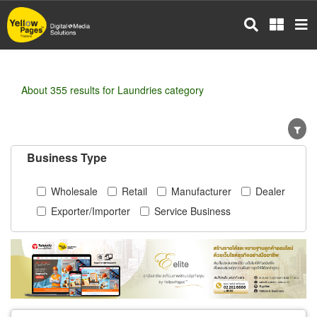
Skip
to
main
content
About 355 results for Laundries category
Business Type
Wholesale
Retail
Manufacturer
Dealer
Exporter/Importer
Service Business