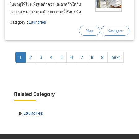
ในชลบุรีที่ไหน ที่ดูแลทำความสะอาดผ้าให้กับ
โรงแรม 5 ดาว? แนะนำ บจ.ลอนดรี้ พัทยา มือ
อาชีพในบริการซักอบรีดสำหรับผ้าโรงแรมที่พัก
Category
:
Laundries
ต่างๆ รีสอร์ท พูลวิลล่า ห้องเช่ารายวัน เกสท์เฮ้าส์
โฮสเทล หากคุณเป็นเจ้าของธุรกิจโรงแรมที่พัก
Pagination
Current
1
Page
2
Page
3
Page
4
Page
5
Page
6
Page
7
Page
8
Page
9
Next
next
page
page
Related Category
Laundries