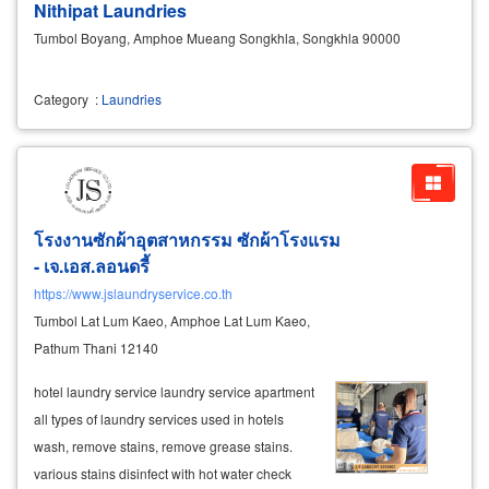
Nithipat Laundries
Tumbol Boyang, Amphoe Mueang Songkhla, Songkhla 90000
Category
:
Laundries
โรงงานซักผ้าอุตสาหกรรม ซักผ้าโรงแรม
- เจ.เอส.ลอนดรี้
https://www.jslaundryservice.co.th
Tumbol Lat Lum Kaeo, Amphoe Lat Lum Kaeo,
Pathum Thani 12140
​ hotel laundry service laundry service apartment
all types of laundry services used in hotels
wash, remove stains, remove grease stains.
various stains disinfect with hot water check