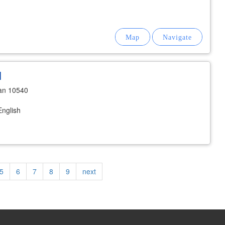
l
kan 10540
English
Page
5
Page
6
Page
7
Page
8
Page
9
Next
next
page