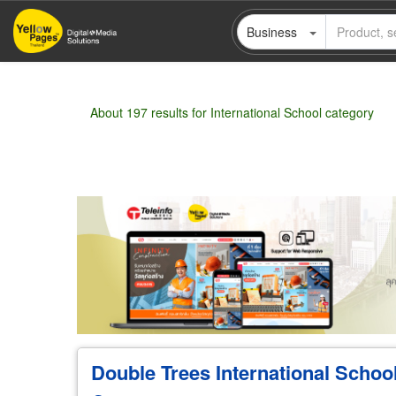
Skip
Business
to
main
content
About 197 results for International School category
Wholesale
Retail
Manufacturer
Deal
Double Trees International Scho