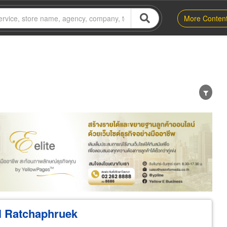
More Conten
er
Exporter/Importer
Service Business
ol Ratchaphruek