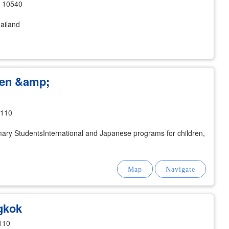
n 10540
ailand
ten &amp;
0110
ary StudentsInternational and Japanese programs for children,
gkok
110