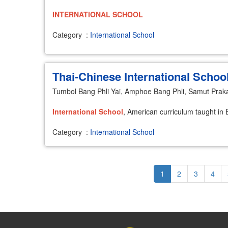
INTERNATIONAL
SCHOOL
Category
:
International School
Thai-Chinese International Schoo
Tumbol Bang Phli Yai, Amphoe Bang Phli, Samut Pra
International
School
, American curriculum taught in 
Category
:
International School
Pagination
Current
1
Page
2
Page
3
Page
4
page