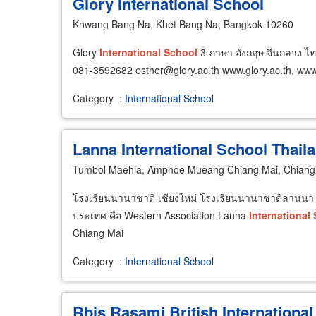
Glory International School
Khwang Bang Na, Khet Bang Na, Bangkok 10260
Glory
International
School
3 ภาษา อังกฤษ จีนกลาง ไทย
081-3592682 esther@glory.ac.th www.glory.ac.th, www
Category
:
International School
Lanna International School Thail
Tumbol Maehia, Amphoe Mueang Chiang Mai, Chiang
โรงเรียนนานาชาติ เชียงใหม่ โรงเรียนนานาชาติลานนา
ประเทศ คือ Western Association Lanna
International
Chiang Mai
Category
:
International School
Rbis Rasami British Internationa