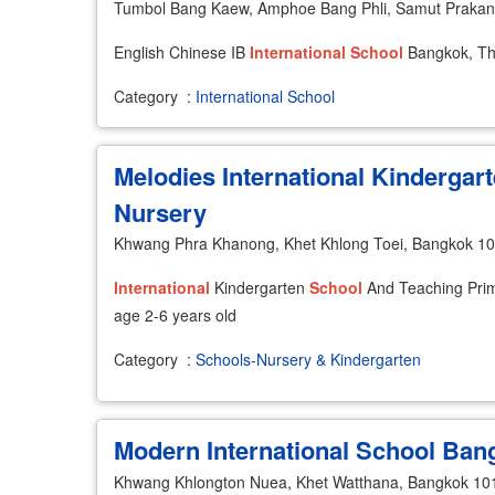
Tumbol Bang Kaew, Amphoe Bang Phli, Samut Praka
English Chinese IB
International
School
Bangkok, Th
Category
:
International School
Melodies International Kindergar
Nursery
Khwang Phra Khanong, Khet Khlong Toei, Bangkok 1
International
Kindergarten
School
And Teaching Prim
age 2-6 years old
Category
:
Schools-Nursery & Kindergarten
Modern International School Ban
Khwang Khlongton Nuea, Khet Watthana, Bangkok 10