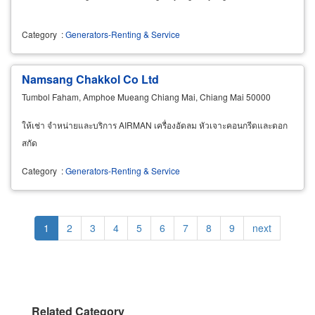
Category
:
Generators-Renting & Service
Namsang Chakkol Co Ltd
Tumbol Faham, Amphoe Mueang Chiang Mai, Chiang Mai 50000
ให้เช่า จำหน่ายและบริการ AIRMAN เครื่องอัดลม หัวเจาะคอนกรีดและดอก
สกัด
Category
:
Generators-Renting & Service
Pagination
Current
1
Page
2
Page
3
Page
4
Page
5
Page
6
Page
7
Page
8
Page
9
Next
next
page
page
Related Category