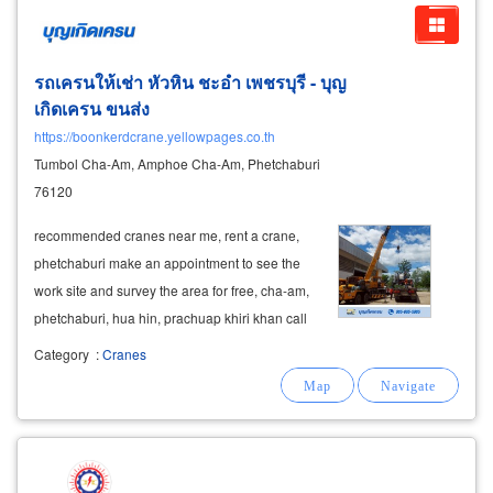
รถเครนให้เช่า หัวหิน ชะอำ เพชรบุรี - บุญ
เกิดเครน ขนส่ง
https://boonkerdcrane.yellowpages.co.th
Tumbol Cha-Am, Amphoe Cha-Am, Phetchaburi
76120
​ recommended cranes near me, rent a crane,
phetchaburi make an appointment to see the
work site and survey the area for free, cha-am,
phetchaburi, hua hin, prachuap khiri khan call
to inquire about
renting
a crane, phetchaburi
Category
:
Cranes
065-6955965 want to rent a crane, crane
service
for hire, phetchaburi