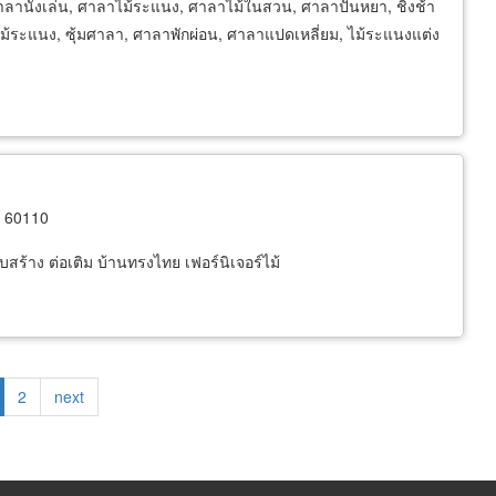
ลานั่งเล่น, ศาลาไม้ระแนง, ศาลาไม้ในสวน, ศาลาปั้นหยา, ชิงช้า
้อย, ไม้ระแนง, ซุ้มศาลา, ศาลาพักผ่อน, ศาลาแปดเหลี่ยม, ไม้ระแนงแต่ง
 60110
ร้าง ต่อเติม บ้านทรงไทย เฟอร์นิเจอร์ไม้
rrent
Page
2
Next
next
ge
page