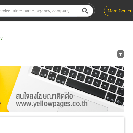
More Conten
ry
er
Exporter/Importer
Service Business