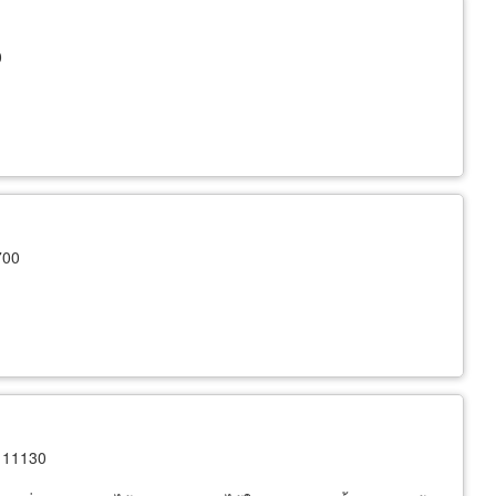
0
700
 11130