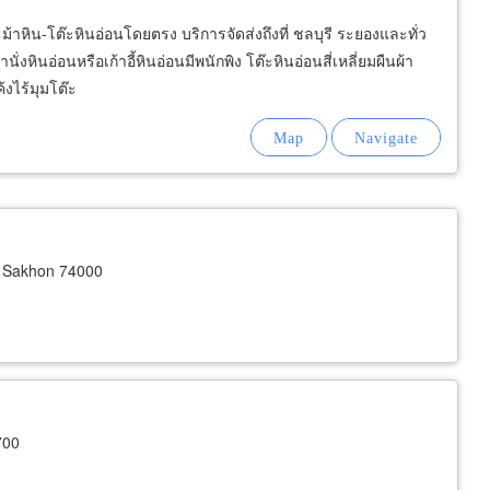
าหิน-โต๊ะหินอ่อนโดยตรง บริการจัดส่งถึงที่ ชลบุรี ระยองและทั่ว
งหินอ่อนหรือเก้าอี้หินอ่อนมีพนักพิง โต๊ะหินอ่อนสี่เหลี่ยมผืนผ้า
งไร้มุมโต๊ะ
 Sakhon 74000
700