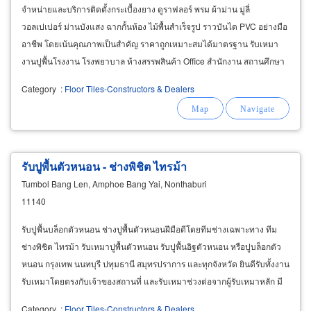
จำหน่ายและบริการติดตั้งกระเบื้องยาง ดูราฟลอร์ พรม ผ้าม่าน มู่ลี่
วอลเปเปอร์ ม่านบังแสง ฉากกั้นห้อง ไม้พื้นสำเร็จรูป ราวบันได PVC อย่างมือ
อาชีพ โดยเน้นคุณภาพเป็นสำคัญ ราคาถูกเหมาะสมได้มาตรฐาน รับเหมา
งานปูพื้นโรงงาน โรงพยาบาล ห้างสรรพสินค้า Office สำนักงาน สถานศึกษา
คลินิก สถาบันดูแลสุขภาพ บริการซักผ้าม่าน
Category
:
Floor Tiles-Constructors & Dealers
รับปูพื้นตัวหนอน - ช่างพิชิต ไทรม้า
Tumbol Bang Len, Amphoe Bang Yai, Nonthaburi
11140
รับปูพื้นบล็อกตัวหนอน ช่างปูพื้นตัวหนอนฝีมือดีโดยทีมช่างเฉพาะทาง ทีม
ช่างพิชิต ไทรม้า รับเหมาปูพื้นตัวหนอน รับปูพื้นอิฐตัวหนอน หรือปูบล็อกตัว
หนอน กรุงเทพ นนทบุรี ปทุมธานี สมุทรปราการ และทุกจังหวัด ยินดีรับทั้งงาน
รับเหมาโดยตรงกับเจ้าของสถานที่ และรับเหมาช่วงต่อจากผู้รับเหมาหลัก มี
ประสบการณ์งานรับปูพื้นบล็อกตัวหนอนทุกรูปแบบ
Category
:
Floor Tiles-Constructors & Dealers