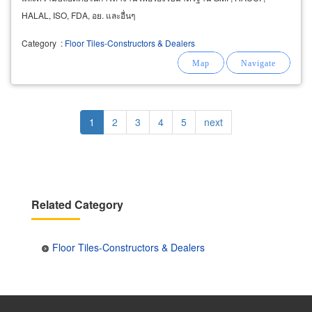
HALAL, ISO, FDA, อย. และอื่นๆ
Category
:
Floor Tiles-Constructors & Dealers
Pagination
Current
1
Page
2
Page
3
Page
4
Page
5
Next
next
page
page
Related Category
Floor Tiles-Constructors & Dealers