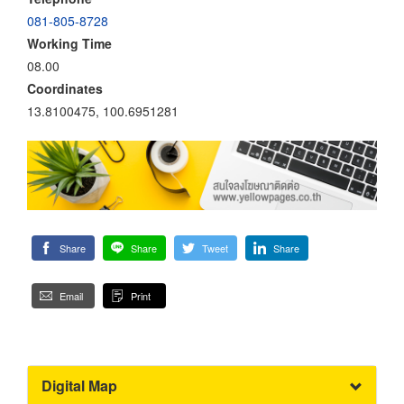
081-805-8728
Working Time
08.00
Coordinates
13.8100475, 100.6951281
Share
Share
Tweet
Share
Email
Print
Digital Map