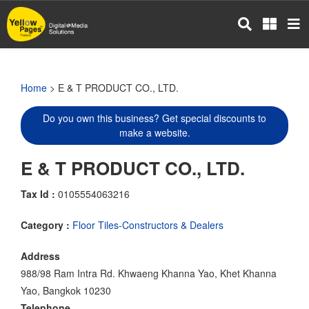
Skip
to
main
content
Home
> E & T PRODUCT CO., LTD.
Do you own this business? Get special discounts to
make a website.
E & T PRODUCT CO., LTD.
Tax Id :
0105554063216
Category :
Floor Tiles-Constructors & Dealers
Address
988/98 Ram Intra Rd. Khwaeng Khanna Yao, Khet Khanna
Yao, Bangkok 10230
Telephone