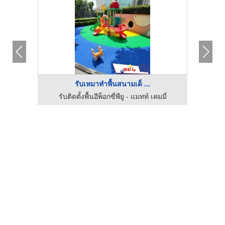
รับเหมาทำพื้นสนามเด็ ...
ตัวแทนจำหน่าย SCG Authorized Dealer กรุงเทพ SCG Housing Expert
รับติดตั้งพื้นอีพ็อกซี่พียู - แมทท์ เคมมี่
รั