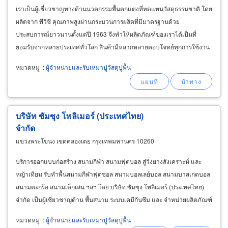
เราเป็นผู้เชี่ยวชาญทางด้านนวตกรรมพื้นตกแต่งที่ทดแทนวัสดุธรรมชาติ โดย
ผลิตจาก พีวีซี คุณภาพสูงผ่านกระบวนการผลิตที่มีมาตรฐานด้วย
ประสบการณ์ยาวนานตั้งแต่ปี 1963 จึงทำให้ผลิตภัณฑ์ของเราได้เป็นที่
ยอมรับจากหลายประเทศทั่วโลก สินค้ามีหลากหลายตอบโจทย์ทุกการใช้งาน
โดยทีมช่างมืออาชีพสำหรับบริการงานติดตั้งครบวงจร
หมวดหมู่
:
ผู้จำหน่ายและรับเหมาปูวัสดุปูพื้น
บริษัท ซัมซุง โพลิเมอร์ (ประเทศไทย)
จำกัด
แขวงพระโขนง เขตคลองเตย กรุงเทพมหานคร 10260
บริการออกแบบก่อสร้าง สนามกีฬา สนามฟุตบอล สู่วิ่งยางสังเคราะห์ และ
หญ้าเทียม รับทำพื้นสนามกีฬาฟุตซอล สนามบอลเลย์บอล สนามบาสเกตบอล
สนามตะกร้อ สนามเด็กเล่น ฯลฯ โดย บริษัท ซัมซุง โพลิเมอร์ (ประเทศไทย)
จำกัด เป็นผู้เชี่ยวชาญด้าน พื้นสนาม ระบบเคมีกันซึม และ จำหน่ายผลิตภัณฑ์
เคมีระบบกันซึม โพลียูรีเทน สำหรับพื้นที่มีคุณภาพสูง
หมวดหมู่
:
ผู้จำหน่ายและรับเหมาปูวัสดุปูพื้น