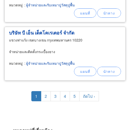
หมวดหมู่
:
ผู้จำหน่ายและรับเหมาปูวัสดุปูพื้น
บริษัท บี เอ็น เด็คโคเรเตอร์ จำกัด
แขวงท่าแร้ง เขตบางเขน กรุงเทพมหานคร 10220
จำหน่ายและติดตั้งกระเบื้องยาง
หมวดหมู่
:
ผู้จำหน่ายและรับเหมาปูวัสดุปูพื้น
Pagination
Current
1
Page
2
Page
3
Page
4
Page
5
Next
ถัดไป ›
page
page