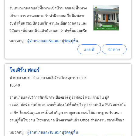
รับเหมางานตกแต่งพื้นทางเข้าบ้าน ตกแต่งพื้นทาง
เข้าอาคาร-ลานจอดรถ รับทำผิวคอนกรีตพิมพ์ลาย
รับทำพื้นแสตมป์คอนกรีต งานละเอียดลวดลายและ
สีสันสวยขั้นเทพเห็นแล้วต้องชอบ รับทำพื้นคอนกรีต
พิมพ์ลาย ชลบุรี มีลวดลายต่างๆ สีสันต่างๆ ให้เลือก
หมวดหมู่
:
ผู้จำหน่ายและรับเหมาปูวัสดุปูพื้น
เข้ากับบ้านและอาคารมากมาย เหมาะสำหรับ
โรงรถ-ลานจอดรถ ทางเดินเข้าบ้านต่าง
โมเดิร์น ฟลอร์
ตำบลบางปลา อำเภอบางพลี จังหวัดสมุทรปราการ
10540
จำหน่ายและบริการติดตั้งกระเบื้องยาง ดูราฟลอร์ พรม ผ้าม่าน มู่ลี่
วอลเปเปอร์ ม่านบังแสง ฉากกั้นห้อง ไม้พื้นสำเร็จรูป ราวบันได PVC อย่างมือ
อาชีพ โดยเน้นคุณภาพเป็นสำคัญ ราคาถูกเหมาะสมได้มาตรฐาน รับเหมา
งานปูพื้นโรงงาน โรงพยาบาล ห้างสรรพสินค้า Office สำนักงาน สถานศึกษา
คลินิก สถาบันดูแลสุขภาพ บริการซักผ้าม่าน
หมวดหมู่
:
ผู้จำหน่ายและรับเหมาปูวัสดุปูพื้น