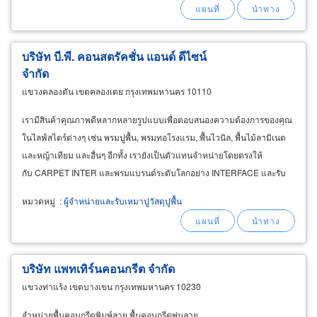
บริษัท บี.พี. คอนสตรัคชั่น แอนด์ ดีไซน์
จำกัด
แขวงคลองตัน เขตคลองเตย กรุงเทพมหานคร 10110
เรามีสินค้าคุณภาพดีหลากหลายรูปแบบเพื่อตอบสนองความต้องการของคุณ
ในไลฟ์สไตร์ต่างๆ เช่น พรมปูพื้น, พรมทอโรงแรม, พื้นไวนิล, พื้นไม้ลามิเนต
และหญ้าเทียม และอื่นๆ อีกทั้ง เรายังเป็นตัวแทนจำหน่ายโดยตรงให้
กับ CARPET INTER และพรมแบรนด์ระดับโลกอย่าง INTERFACE และรับ
ทำพรมทอโรงแรม ลวดลายตามแบบที่ลูกค้าต้องกา
หมวดหมู่
:
ผู้จำหน่ายและรับเหมาปูวัสดุปูพื้น
บริษัท แพทเทิร์นคอนกรีต จำกัด
แขวงท่าแร้ง เขตบางเขน กรุงเทพมหานคร 10230
จำหน่ายพื้นคอนกรีตพิมพ์ลาย พื้นคอนกรีตพ่นลาย