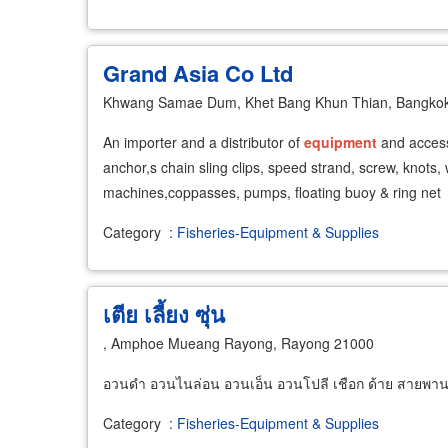
Grand Asia Co Ltd
Khwang Samae Dum, Khet Bang Khun Thian, Bangko
An importer and a distributor of
equipment
and accesso
anchor,s chain sling clips, speed strand, screw, knots,
machines,coppasses, pumps, floating buoy & ring net
Category
:
Fisheries-Equipment & Supplies
เตีย เลี้ยง ซุ่น
, Amphoe Mueang Rayong, Rayong 21000
อวนดำ อวนไนล่อน อวนเอ็น อวนโปลี เชือก ด้าย สายพา
Category
:
Fisheries-Equipment & Supplies