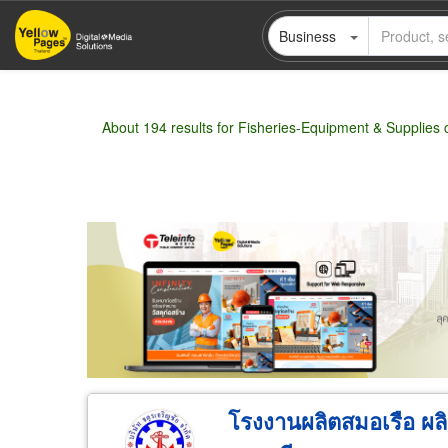
Skip
Business
to
main
content
About 194 results for Fisheries-Equipment & Supplies 
Wholesale
Retail
Manufacturer
Deal
โรงงานผลิตสมอเรือ ผล