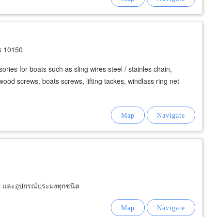
k 10150
ries for boats such as sling wires steel / stainles chain,
 wood screws, boats screws, lifting tackes, windlass ring net
น และอุปกรณ์ประมงทุกชนิด