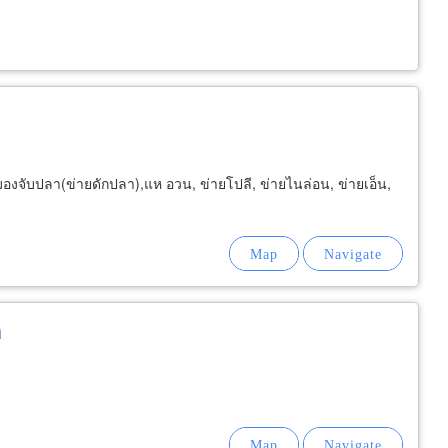
งจับปลา(ข่ายดักปลา),แห อวน, ข่ายโปลี, ข่ายไนล่อน, ข่ายเอ็น,
ด