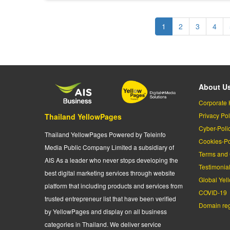
Pagination
Current
1
Page
2
Page
3
Page
4
page
About U
Corporate 
Privacy Pol
Thailand YellowPages
Cyber-Poli
Thailand YellowPages Powered by Teleinfo
Cookies-Po
Media Public Company Limited a subsidiary of
Terms and 
AIS As a leader who never stops developing the
Testimonia
best digital marketing services through website
Global Yel
platform that including products and services from
COVID-19
trusted entrepreneur list that have been verified
Domain regi
by YellowPages and display on all business
categories in Thailand. We deliver service