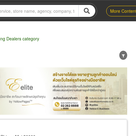
More Conten
ling Dealers category
er
Exporter/Importer
Service Business