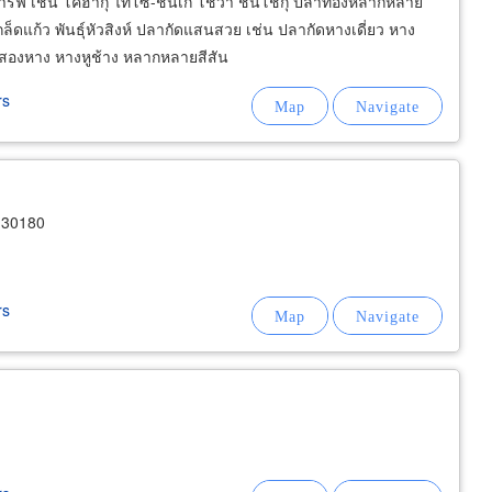
คาร์ฟ เช่น โคฮากุ ไทโซ-ชันเก้ โชวา ชันโชกุ ปลาทองหลากหลาย
เกล็ดแก้ว พันธุ์หัวสิงห์ ปลากัดแสนสวย เช่น ปลากัดหางเดี่ยว หาง
บสองหาง หางหูช้าง หลากหลายสีสัน
rs
 30180
rs