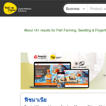
Skip
Business
to
main
content
About 161 results for Fish Farming, Seedling & Finger
Wholesale
Retail
Manufacturer
Deal
ฟิชมาเนีย