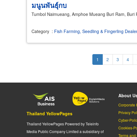
มนูนพันธุ์กบ
Tumbol Naimueang, Amphoe Mueang Buri Ram, Buri
Category
:
Fish Farming, Seedling & Fingerling Deale
Pagination
Current
1
Page
2
Page
3
Page
4
page
About U
Corporate 
Privacy Pol
Thailand YellowPages
Cyber-Poli
Thailand YellowPages Powered by Teleinfo
Cookies-Po
Media Public Company Limited a subsidiary of
Terms and 