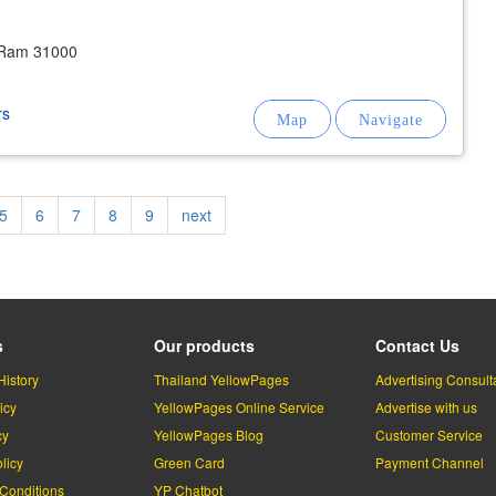
 Ram 31000
rs
Page
5
Page
6
Page
7
Page
8
Page
9
Next
next
page
s
Our products
Contact Us
History
Thailand YellowPages
Advertising Consult
icy
YellowPages Online Service
Advertise with us
cy
YellowPages Blog
Customer Service
licy
Green Card
Payment Channel
Conditions
YP Chatbot