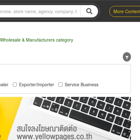
More Conten
s-Wholesale & Manufacturers category
aler
Exporter/Importer
Service Business