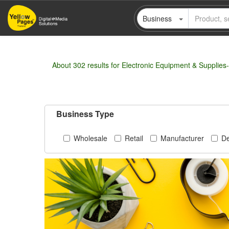
Skip
Business
to
main
content
About 302 results for Electronic Equipment & Supplie
Business Type
Wholesale
Retail
Manufacturer
De