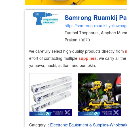
Samrong Ruamkij Part
https://samrong-roumkit.yellowpag
Tumbol Thepharak, Amphoe Muea
Prakan 10270
we carefully select high-quality products directly from
effort of contacting multiple
suppliers
. we carry all th
yamawa, nachi, sutton, and pumpkin.
Category
:
Electronic Equipment & Supplies-Wholesal