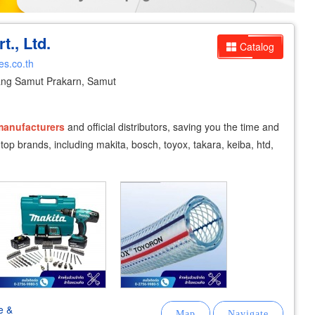
., Ltd.
Catalog
es.co.th
ng Samut Prakarn, Samut
manufacturers
and official distributors, saving you the time and
e top brands, including makita, bosch, toyox, takara, keiba, htd,
e &