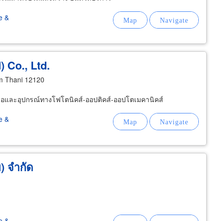
e &
 Co., Ltd.
m Thani 12120
งมือและอุปกรณ์ทางโฟโตนิคส์-ออปติคส์-ออปโตเมคานิคส์
e &
) จำกัด
e &