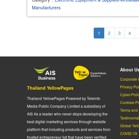
Manufacturers
Pagination
Current
1
Page
2
Page
3
Page
4
page
About U
Corporate 
Privacy Pol
Thailand YellowPages
Cyber-Poli
Thailand YellowPages Powered by Teleinfo
Cookies-Po
Media Public Company Limited a subsidiary of
Terms and 
AIS As a leader who never stops developing the
Testimonia
best digital marketing services through website
Global Yel
platform that including products and services from
COVID-19
trusted entrepreneur list that have been verified