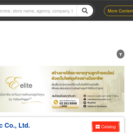
More Conten
er
Exporter/Importer
Service Business
 Co., Ltd.
Catalog