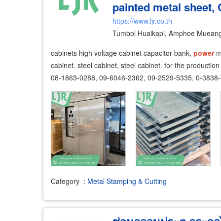
painted metal sheet,
Industry
https://www.ljr.co.th
Tumbol Huaikapi, Amphoe Mueang
cabinets high voltage cabinet capacitor bank,
power
m
cabinet. steel cabinet, steel cabinet. for the producti
08-1863-0288, 09-6046-2362, 09-2529-5335, 0-3838
Category
:
Metal Stamping & Cutting