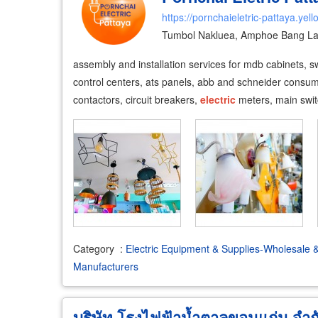
https://pornchaieletric-pattaya.yel
Tumbol Nakluea, Amphoe Bang La
assembly and installation services for mdb cabinets, s
control centers, ats panels, abb and schneider consu
contactors, circuit breakers,
electric
meters, main swit
Category
:
Electric Equipment & Supplies-Wholesale 
Manufacturers
บริษัท โรงไฟฟ้าน้ำตาลขอนแก่น จำก