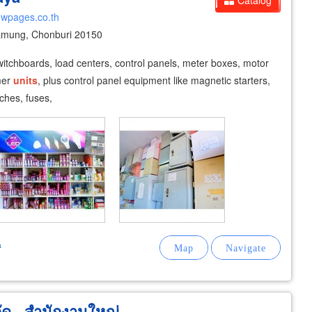
Catalog
lowpages.co.th
mung, Chonburi 20150
witchboards, load centers, control panels, meter boxes, motor
mer
units
, plus control panel equipment like magnetic starters,
ches, fuses,
&
ัด - สำนักงานใหญ่