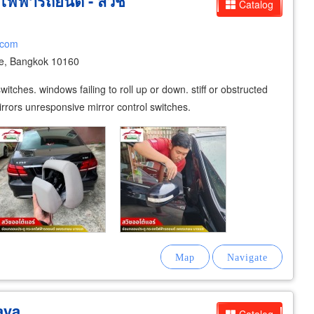
ฟฟ้ารถยนต์ - สวิช
Catalog
.com
e, Bangkok 10160
itches. windows failing to roll up or down. stiff or obstructed
rrors unresponsive mirror control switches.
aya