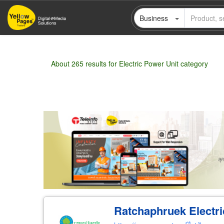
Skip
Business
to
main
content
About 265 results for Electric Power Unit category
Wholesale
Retail
Manufacturer
Deal
Ratchaphruek Electric