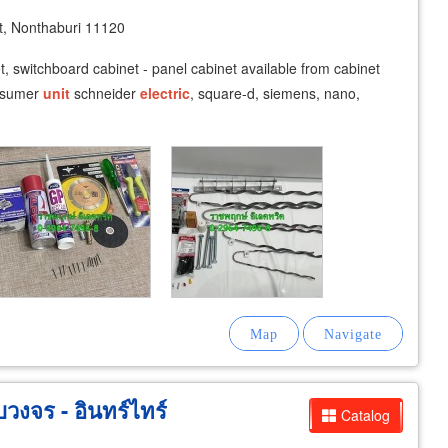
, Nonthaburi 11120
et, switchboard cabinet - panel cabinet available from cabinet
onsumer
unit
schneider
electric
, square-d, siemens, nano,
วงจร - อินทร์ไทร์
Catalog