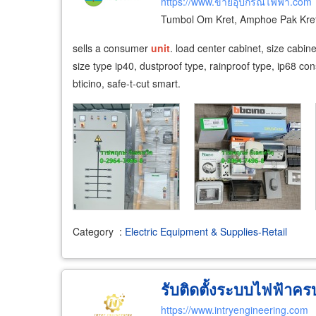
https://www.ขายอุปกรณ์ไฟฟ้า.com
Tumbol Om Kret, Amphoe Pak Kret
sells a consumer
unit
. load center cabinet, size cabin
size type ip40, dustproof type, rainproof type, ip68 c
bticino, safe-t-cut smart.
Category
:
Electric Equipment & Supplies-Retail
รับติดตั้งระบบไฟฟ้าครบ
https://www.intryengineering.com