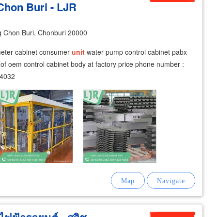
 Chon Buri - LJR
 Chon Buri, Chonburi 20000
eter cabinet consumer
unit
water pump control cabinet pabx
on of oem control cabinet body at factory price phone number :
-4032