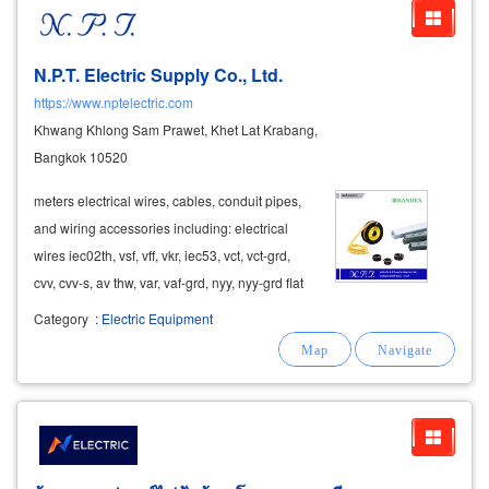
N.P.T. Electric Supply Co., Ltd.
https://www.nptelectric.com
Khwang Khlong Sam Prawet, Khet Lat Krabang,
Bangkok 10520
meters electrical wires, cables, conduit pipes,
and wiring accessories including: electrical
wires iec02th, vsf, vff, vkr, iec53, vct, vct-grd,
cvv, cvv-s, av thw, var, vaf-grd, nyy, nyy-grd flat
cables, crane system wires,
electric
hoist
Category
:
Electric Equipment
cables, elevator cables 12-24