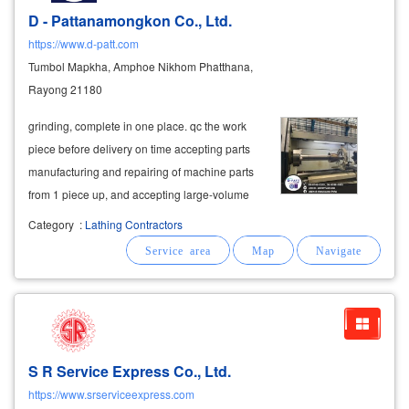
D - Pattanamongkon Co., Ltd.
https://www.d-patt.com
Tumbol Mapkha, Amphoe Nikhom Phatthana,
Rayong 21180
grinding, complete in one place. qc the work
piece before delivery on time accepting parts
manufacturing and repairing of machine parts
from 1 piece up, and accepting large-volume
production jobs that help lower production
Category
:
Lathing Contractors
costs. produced at a cheaper price spare parts
machine parts industrial
equipment
S R Service Express Co., Ltd.
https://www.srserviceexpress.com