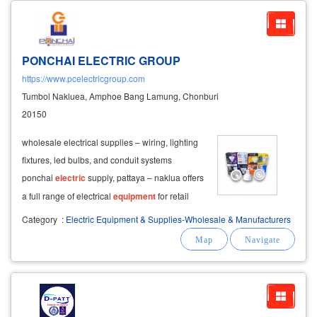
PONCHAI ELECTRIC GROUP
https://www.pcelectricgroup.com
Tumbol Nakluea, Amphoe Bang Lamung, Chonburi
20150
wholesale electrical supplies – wiring, lighting
fixtures, led bulbs, and conduit systems
ponchai
electric
supply, pattaya – naklua offers
a full range of electrical
equipment
for retail
and wholesale, including tools and circuit
Category
:
Electric Equipment & Supplies-Wholesale & Manufacturers
breakers. we specialize in led lighting to
brighten your space, along