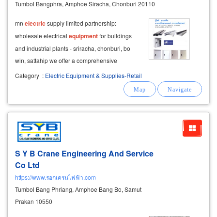
Tumbol Bangphra, Amphoe Siracha, Chonburi 20110
mn
electric
supply limited partnership:
wholesale electrical
equipment
for buildings
and industrial plants - sriracha, chonburi, bo
win, sattahip we offer a comprehensive
selection of electrical
equipment
for buildings,
Category
:
Electric Equipment & Supplies-Retail
factories, and industrial applications, featuring
top brands such as fuji
electric
S Y B Crane Engineering And Service
Co Ltd
https://www.รอกเครนไฟฟ้า.com
Tumbol Bang Phriang, Amphoe Bang Bo, Samut
Prakan 10550