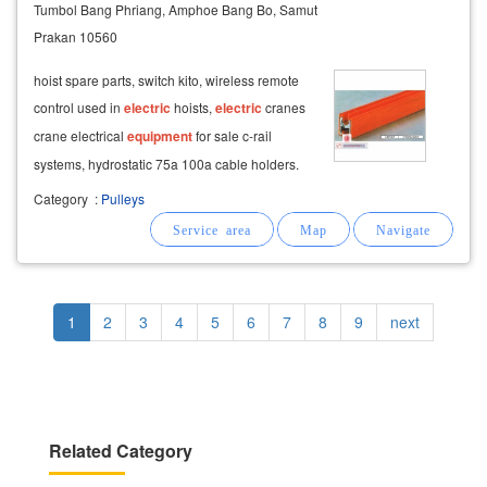
Tumbol Bang Phriang, Amphoe Bang Bo, Samut
Prakan 10560
hoist spare parts, switch kito, wireless remote
control used in
electric
hoists,
electric
cranes
crane electrical
equipment
for sale c-rail
systems, hydrostatic 75a 100a cable holders.
equipment
, head-tail puller, flat cable, round
Category
:
Pulleys
cable with sling, handle, carbon brush, crane
hoist control system
Pagination
Current
1
Page
2
Page
3
Page
4
Page
5
Page
6
Page
7
Page
8
Page
9
Next
next
page
page
Related Category