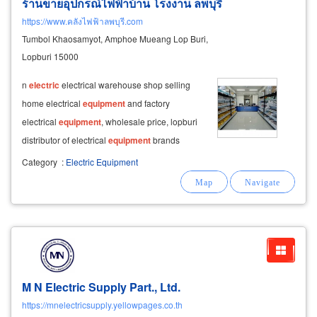
ร้านขายอุปกรณ์ไฟฟ้าบ้าน โรงงาน ลพบุรี
https://www.คลังไฟฟ้าลพบุรี.com
Tumbol Khaosamyot, Amphoe Mueang Lop Buri,
Lopburi 15000
​n
electric
electrical warehouse shop selling
home electrical
equipment
and factory
electrical
equipment
, wholesale price, lopburi
distributor of electrical
equipment
brands
philips, mitsubishi
electric
, panasonic,
Category
:
Electric Equipment
schneider, siemens, haco, chang, racer, liton,
nano, gratia, bangkok cable, high voltage
M N Electric Supply Part., Ltd.
https://mnelectricsupply.yellowpages.co.th