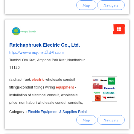
cable reels cable clamp, flat cable, hydraulic
line, 12 cereals (c-rail
Ratchaphruek Electric Co., Ltd.
https://www.ขายอุปกรณ์ไฟฟ้า.com
Tumbol Om Kret, Amphoe Pak Kret, Nonthaburi
11120
ratchaphruek
electric
wholesale conduit
fittings-conduit fittings wiring
equipment
-
installation of electrical conduit, wholesale
price, nonthaburi wholesale conduit conduits,
emt, imc, rsc conduit fittings. extractor outlet,
Category
:
Electric Equipment & Supplies-Retail
cobra head, screw-nut joint rail thin connector -
thick connector, hose connector