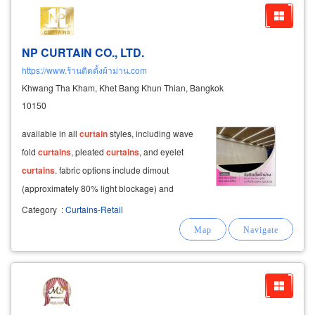
NP CURTAIN CO., LTD.
https://www.ร้านติดตั้งผ้าม่าน.com
Khwang Tha Kham, Khet Bang Khun Thian, Bangkok
10150
available in all
curtain
styles, including wave
fold
curtains
, pleated
curtains
, and eyelet
curtains
. fabric options include dimout
(approximately 80% light blockage) and
blackout (100% light blockage).
Category
:
Curtains-Retail