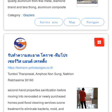
quality aluminum from thai metal, diamond
brand and tara thong, aluminum composite
from deco altex and litewood, zinc work,
Category
:
Glaziers
stainless steel work, glass doors, glass
windows,
curtains
, light
curtains
, blinds, room
รับทำความสะอาด โคราช -ทีมโปร
เซอร์วิส แอนด์ เทรดดิ้ง
https://teampro.yellowpages.co.th
Tumbol Thanprasat, Amphoe Non Sung, Nakhon
Ratchasima 30160
second-hand properties sanitization before
moving into renovated or newly purchased
homes post-flood cleaning services ozone
treatment to eliminate bacteria, mold, and