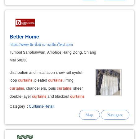
Better Home
https://www.ติดตั้งผ้าม่านเชียงใหม่.com
Tumbol Sanphakwan, Amphoe Hang Dong, Chiang
Mai 50230
distribution and installation show rail eyelet
loop
curtains
, pleated
curtains
, lifting
curtains
, chandeliers, louis
curtains
, sheer
double-layer
curtains
and blackout
curtains
with uv protection, folding
curtains
with boxes
Category
:
Curtains-Retail
to hide the
curtain
rails chiang mai, lamphun
stylish
curtain
track accessories