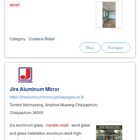
detail
.
Category
:
Curtains-Retail
Jira Aluminum Mirror
https://jiraaluminummirror.yellowpages.co.th
Tumbol Naimueang, Amphoe Mueang Chaiyaphum,
Chaiyaphum 36000
jira aluminum glass -
curtain
retail
- send glass
and glass installation aluminum work high-