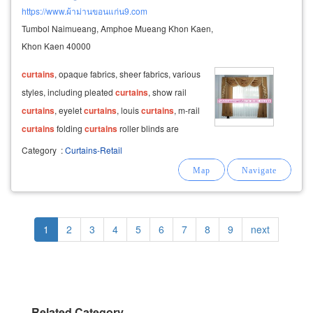
https://www.ผ้าม่านขอนแก่น9.com
Tumbol Naimueang, Amphoe Mueang Khon Kaen,
Khon Kaen 40000
curtains
, opaque fabrics, sheer fabrics, various
styles, including pleated
curtains
, show rail
curtains
, eyelet
curtains
, louis
curtains
, m-rail
curtains
folding
curtains
roller blinds are
available in 3 types: dim out, black out and
Category
:
Curtains-Retail
sunscreen.
Pagination
Current
1
Page
2
Page
3
Page
4
Page
5
Page
6
Page
7
Page
8
Page
9
Next
next
page
page
Related Category