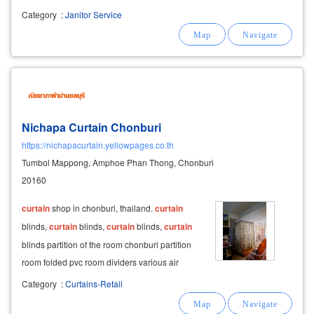
odors for a healthier space office & commercial
Category
:
Janitor Service
cleaning services cleaning for offices,
retail
Nichapa Curtain Chonburi
https://nichapacurtain.yellowpages.co.th
Tumbol Mappong, Amphoe Phan Thong, Chonburi
20160
curtain
shop in chonburi, thailand.
curtain
blinds,
curtain
blinds,
curtain
blinds,
curtain
blinds partition of the room chonburi partition
room folded pvc room dividers various air
curtains
.
Category
:
Curtains-Retail