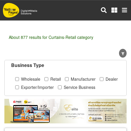
Skip
to
main
content
About 877 results for Curtains-Retail category
Business Type
Wholesale
Retail
Manufacturer
Dealer
Exporter/Importer
Service Business