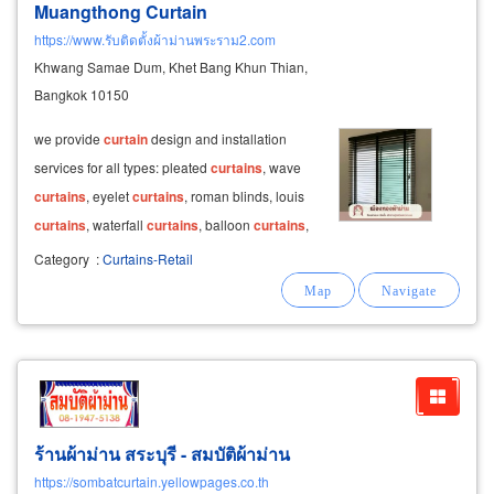
Muangthong Curtain
https://www.รับติดตั้งผ้าม่านพระราม2.com
Khwang Samae Dum, Khet Bang Khun Thian,
Bangkok 10150
we provide
curtain
design and installation
services for all types: pleated
curtains
, wave
curtains
, eyelet
curtains
, roman blinds, louis
curtains
, waterfall
curtains
, balloon
curtains
,
and swag
curtains
.
Category
:
Curtains-Retail
ร้านผ้าม่าน สระบุรี - สมบัติผ้าม่าน
https://sombatcurtain.yellowpages.co.th