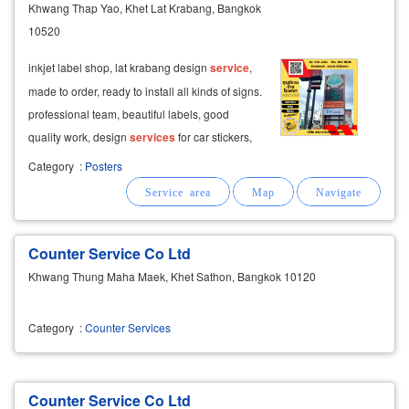
Khwang Thap Yao, Khet Lat Krabang, Bangkok
10520
​inkjet label shop, lat krabang design
service
,
made to order, ready to install all kinds of signs.
professional team, beautiful labels, good
quality work, design
services
for car stickers,
shop fronts, elevators and stick products
Category
:
Posters
according to the style that customers want.
Counter Service Co Ltd
Khwang Thung Maha Maek, Khet Sathon, Bangkok 10120
Category
:
Counter Services
Counter Service Co Ltd