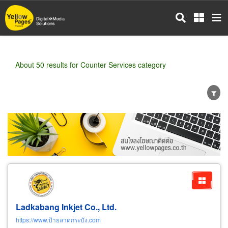
Skip
to
main
content
About 50 results for Counter Services category
Wholesale
Retail
Manufacturer
Dealer
Exporter/Importer
Service Business
Ladkabang Inkjet Co., Ltd.
https://www.ป้ายลาดกระบัง.com