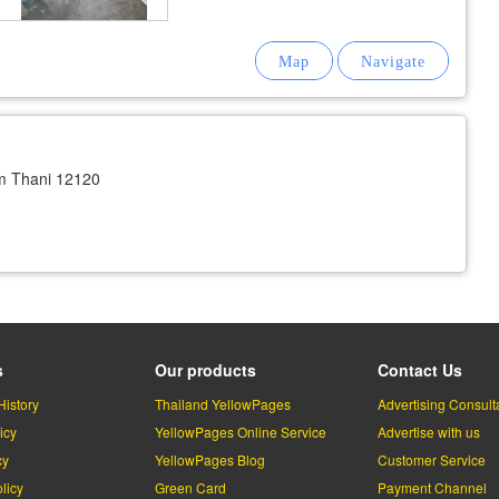
m Thani 12120
s
Our products
Contact Us
History
Thailand YellowPages
Advertising Consult
icy
YellowPages Online Service
Advertise with us
cy
YellowPages Blog
Customer Service
licy
Green Card
Payment Channel