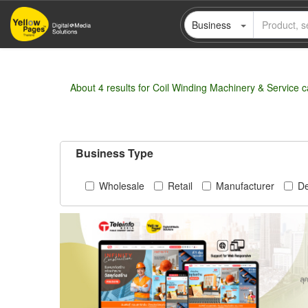
Skip
Business
to
main
content
About 4 results for Coil Winding Machinery & Service 
Business Type
Wholesale
Retail
Manufacturer
De