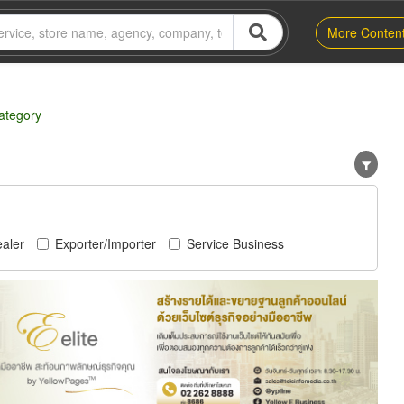
More Conten
category
aler
Exporter/Importer
Service Business