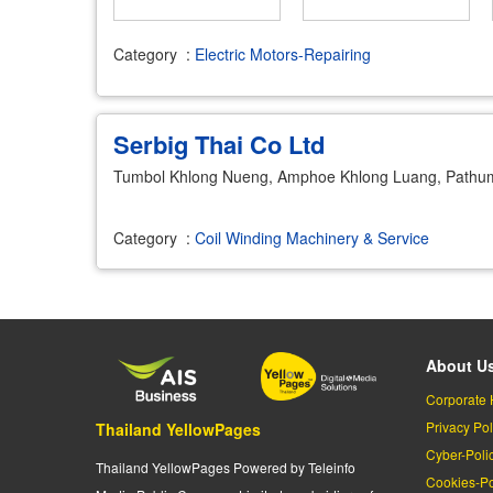
Category
:
Electric Motors-Repairing
Serbig Thai Co Ltd
Tumbol Khlong Nueng, Amphoe Khlong Luang, Pathu
Category
:
Coil Winding Machinery & Service
About U
Corporate 
Privacy Pol
Thailand YellowPages
Cyber-Poli
Thailand YellowPages Powered by Teleinfo
Cookies-Po