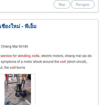
ชียงใหม่ - พีเอ็ม
h
 Chiang Mai 50180
r
service
for
winding
coils
, electric motors, chiang mai (ac-dc-
ith symptoms of a motor shock around the
coil
(short circuit),
ut, the
coil
burns