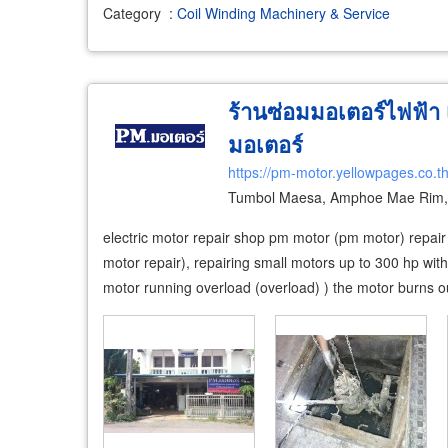
Category
:
Coil Winding Machinery & Service
ร้านซ่อมมอเตอร์ไฟฟ้า เ
มอเตอร์
https://pm-motor.yellowpages.co.t
Tumbol Maesa, Amphoe Mae Rim,
​electric motor repair shop pm motor (pm motor) repai
motor repair), repairing small motors up to 300 hp w
motor running overload (overload) ) the motor burns o