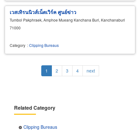
เวสเทิรนนิวส์เน็ตเวิร์ค ศูนย์ข่าว
Tumbol Pakphraek, Amphoe Mueang Kanchana Buri, Kanchanaburi
71000
Category
:
Clipping Bureaus
Pagination
Current
1
Page
2
Page
3
Page
4
Next
next
page
page
Related Category
Clipping Bureaus