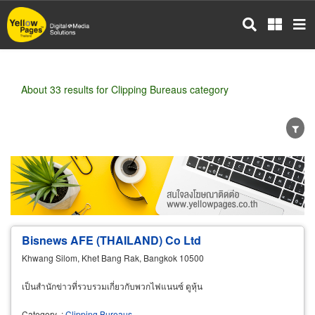
Skip
to
main
content
About 33 results for Clipping Bureaus category
Wholesale
Retail
Manufacturer
Dealer
Exporter/Importer
Service Business
Bisnews AFE (THAILAND) Co Ltd
Khwang Silom, Khet Bang Rak, Bangkok 10500
เป็นสำนักข่าวที่รวบรวมเกี่ยวกับพวกไฟแนนซ์ ดูหุ้น
Category
:
Clipping Bureaus