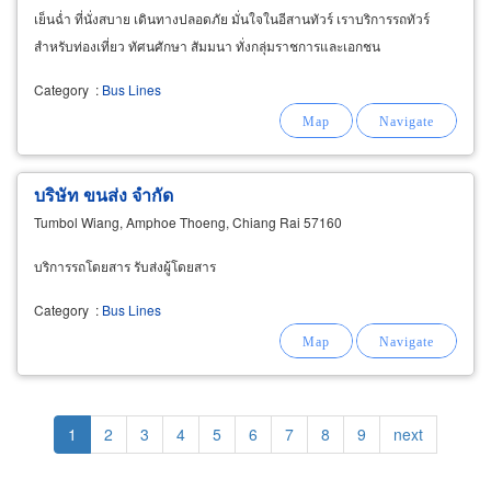
เย็นฉ่ำ ที่นั่งสบาย เดินทางปลอดภัย มั่นใจในอีสานทัวร์ เราบริการรถทัวร์
สำหรับท่องเที่ยว ทัศนศักษา สัมมนา ทั่งกลุ่มราชการและเอกชน
Category
:
Bus Lines
บริษัท ขนส่ง จำกัด
Tumbol Wiang, Amphoe Thoeng, Chiang Rai 57160
บริการรถโดยสาร รับส่งผู้โดยสาร
Category
:
Bus Lines
Pagination
Current
1
Page
2
Page
3
Page
4
Page
5
Page
6
Page
7
Page
8
Page
9
Next
next
page
page