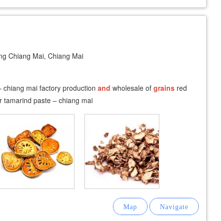
 Chiang Mai, Chiang Mai
 – chiang mai factory production
and
wholesale of
grains
red
r tamarind paste – chiang mai