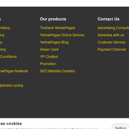
s
Our products
Contact Us
History
Thailand YellowPages
Advertising Consult
icy
YellowPages Online Service
Advertise with us
cy
YellowPages Blog
Customer Service
licy
Green Card
Payment Channel
Conditions
YP Chatbot
l
Promotion
lowPages Network
SEO Website Creation
stration policy
se cookies
Setting
lowPages.
All rights reserved by
Teleinfo Media Public Company Limited