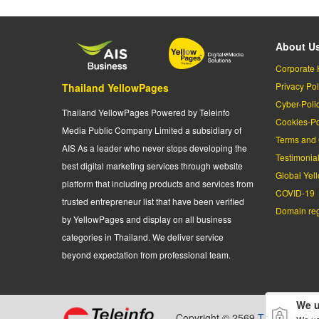
About U
Corporate 
Privacy Pol
Thailand YellowPages
Cyber-Poli
Thailand YellowPages Powered by Teleinfo
Cookies-Po
Media Public Company Limited a subsidiary of
Terms and 
AIS As a leader who never stops developing the
Testimonia
best digital marketing services through website
Global Yel
platform that including products and services from
COVID-19
trusted entrepreneur list that have been verified
Domain regi
by YellowPages and display on all business
categories in Thailand. We deliver service
beyond expectation from professional team.
We u
Copyright © 2569
Thailand Yel