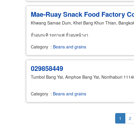
Mae-Ruay Snack Food Factory Co
Khwang Samae Dum, Khet Bang Khun Thian, Bangko
ถั่วอบกะทิ รถกาแฟ ถั่วอบหน้างา
Category
:
Beans and grains
029858449
Tumbol Bang Yai, Amphoe Bang Yai, Nonthaburi 1114
Category
:
Beans and grains
Pagination
Current
1
Pa
2
page