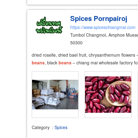
Spices Pornpairoj
https://www.spiceschiangmai.com
Tumbol Changmoi, Amphoe Mueang
50300
dried roselle, dried bael fruit, chrysanthemum flowers
beans
, black
beans
– chiang mai wholesale factory fo
Category
:
Spices