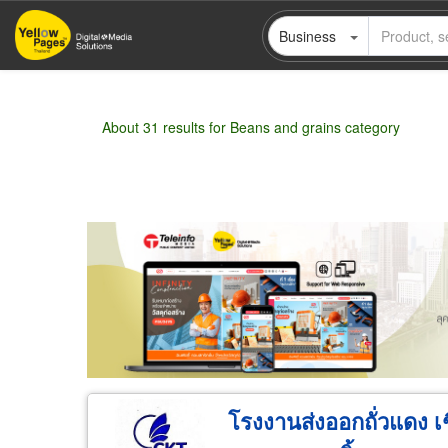
Skip
Business
to
main
content
About 31 results for Beans and grains category
Wholesale
Retail
Manufacturer
Deal
โรงงานส่งออกถั่วแดง เ