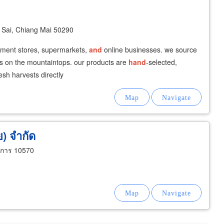
Sai, Chiang Mai 50290
tment stores, supermarkets,
and
online businesses. we source
rs on the mountaintops. our products are
hand
-selected,
esh harvests directly
) จำกัด
าการ 10570