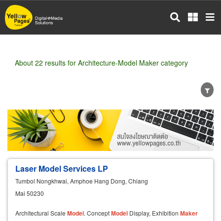
Skip
to
main
content
About 22 results for Architecture-Model Maker category
Wholesale
Retail
Manufacturer
Dealer
Exporter/Importer
Service Business
Laser Model Services LP
Tumbol Nongkhwai, Amphoe Hang Dong, Chiang
Mai 50230
Architectural Scale
Model
. Concept
Model
Display, Exhibition
Maker