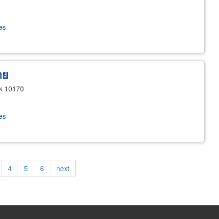
es
าย
k 10170
es
ge
Page
4
Page
5
Page
6
Next
next
page