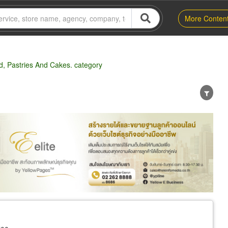
More Conten
d, Pastries And Cakes. category
er
Exporter/Importer
Service Business