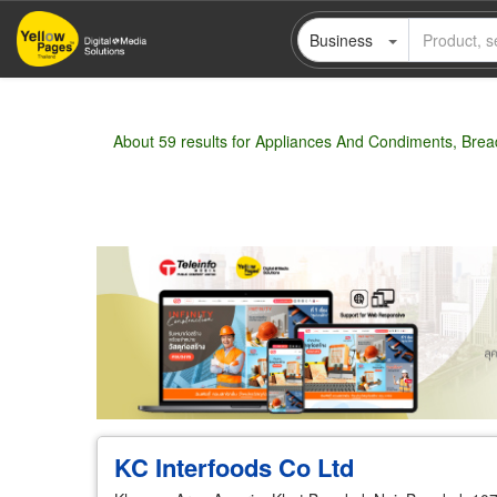
Skip
Business
to
main
content
About 59 results for Appliances And Condiments, Brea
Wholesale
Retail
Manufacturer
Deal
KC Interfoods Co Ltd