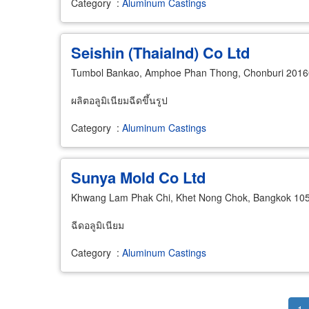
Category
:
Aluminum Castings
Seishin (Thaialnd) Co Ltd
Tumbol Bankao, Amphoe Phan Thong, Chonburi 2016
ผลิตอลูมิเนียมฉีดขึ้นรูป
Category
:
Aluminum Castings
Sunya Mold Co Ltd
Khwang Lam Phak Chi, Khet Nong Chok, Bangkok 10
ฉีดอลูมิเนียม
Category
:
Aluminum Castings
Pagination
Cu
1