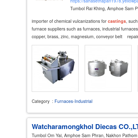
https://sahasethapan1978.yellowp
Tumbol Rai Khing, Amphoe Sam P
importer of chemical vulcanizations for
castings
, such
furnace suppliers such as furnaces, industrial furnaces,
copper, brass, zinc, magnesium, conveyor belt repai
Category
:
Furnaces-Industrial
Watcharamongkhol Diecas CO.,L
Tumbol Om Yai, Amphoe Sam Phran, Nakhon Pathom