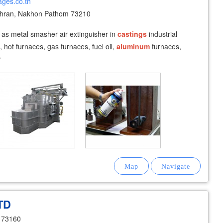
ages.co.th
hran, Nakhon Pathom 73210
 as metal smasher air extinguisher in
castings
industrial
 hot furnaces, gas furnaces, fuel oil,
aluminum
furnaces,
r
TD
 73160