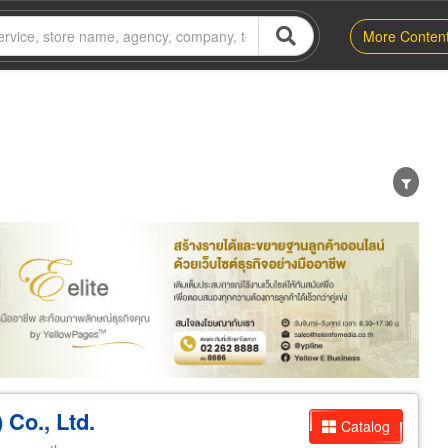
More Conten
er
Exporter/Importer
Service Business
 Co., Ltd.
Catalog