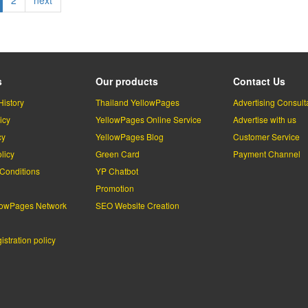
ge
page
s
Our products
Contact Us
History
Thailand YellowPages
Advertising Consult
icy
YellowPages Online Service
Advertise with us
cy
YellowPages Blog
Customer Service
licy
Green Card
Payment Channel
Conditions
YP Chatbot
l
Promotion
lowPages Network
SEO Website Creation
stration policy