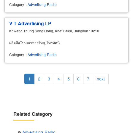
Category
:
Advertising-Radio
V T Advertising LP
Khwang Thung Song Hong, Khet Laksi, Bangkok 10210
ผลิตสื่อโฆษณาทางวิทยุ, โทรทัศน์
Category
:
Advertising-Radio
Pagination
Current
1
Page
2
Page
3
Page
4
Page
5
Page
6
Page
7
Next
next
page
page
Related Category
Advertising-Radio