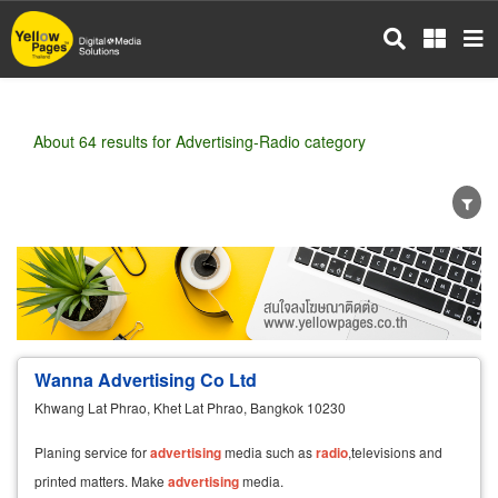
Skip
to
main
content
About 64 results for Advertising-Radio category
Wholesale
Retail
Manufacturer
Dealer
Exporter/Importer
Service Business
Wanna Advertising Co Ltd
Khwang Lat Phrao, Khet Lat Phrao, Bangkok 10230
Planing service for
advertising
media such as
radio
,televisions and
printed matters. Make
advertising
media.