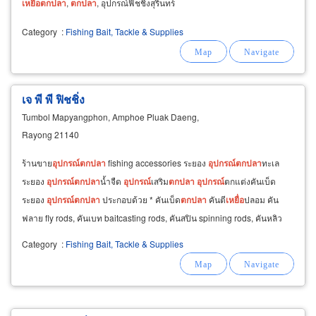
เหยื่อ
ตก
ปลา
,
ตก
ปลา
, อุปกรณ์ฟิชชิ่งสุรินทร์
Category
:
Fishing Bait, Tackle & Supplies
เจ พี พี ฟิชชิ่ง
Tumbol Mapyangphon, Amphoe Pluak Daeng,
Rayong 21140
ร้านขาย
อุปกรณ์
ตก
ปลา
fishing accessories ระยอง
อุปกรณ์
ตก
ปลา
ทะเล
ระยอง
อุปกรณ์
ตก
ปลา
น้ำจืด
อุปกรณ์
เสริม
ตก
ปลา
อุปกรณ์
ตกแต่งคันเบ็ด
ระยอง
อุปกรณ์
ตก
ปลา
ประกอบด้วย * คันเบ็ด
ตก
ปลา
คันตี
เหยื่อ
ปลอม คัน
ฟลาย fly rods, คันเบท baitcasting rods, คันสปิน spinning rods, คันหลิว
และ
คัน
ตก
ปลา
เกล็ด,
ตก
กุ้ง
fresh water
Category
:
Fishing Bait, Tackle & Supplies