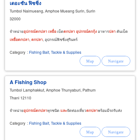
เดอะซัน ฟิชชิ่ง
Tumbol Naimueang, Amphoe Mueang Surin, Surin
32000
จำหน่าย
อุปกรณ์
ตก
ปลา
เหยื่อ
เบ็ด
ตก
ปลา
อุปกรณ์
ตก
กุ้ง
อาหาร
ปลา
คันเบ็ด
เหยื่อ
ตก
ปลา
,
ตก
ปลา
, อุปกรณ์ฟิชชิ่งสุรินทร์
Category
:
Fishing Bait, Tackle & Supplies
A Fishing Shop
Tumbol Lamphakkut, Amphoe Thunyaburi, Pathum
Thani 12110
จำหน่าย
อุปกรณ์
ตก
ปลา
ทุกชนิด
และ
จัดท่องเที่ยว
ตก
ปลา
พร้อมมีรถรับส่ง
Category
:
Fishing Bait, Tackle & Supplies