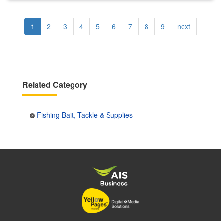
Pagination
Current
1
Page
2
Page
3
Page
4
Page
5
Page
6
Page
7
Page
8
Page
9
Next
next
page
page
Related Category
Fishing Bait, Tackle & Supplies