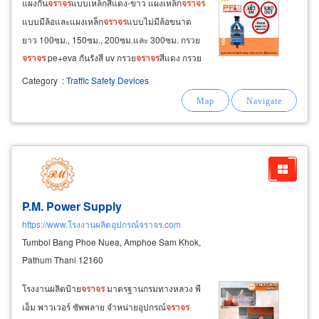
แผงกั้น
จราจร
แบบเหล็กสีแดง-ขาว แผงเหล็ก
จราจร
แบบมีล้อและแผงเหล็ก
จราจร
แบบไม่มีล้อขนาด
ยาว 100ซม., 150ซม., 200ซม.และ 300ซม. กรวย
จราจร
pe+eva กันรังสี uv กรวย
จราจร
สีแดง กรวย
จราจร
สีเหลือง กรวย
จราจร
สีเขียว กรวย
จราจร
Category
:
Traffic Safety Devices
สีน้ำเงินกรวย
จราจร
สีชมพู กรวย
จราจร
สีม่วง ขนาด
สูง 50ซม., 70ซม.และ 80ซม.
P.M. Power Supply
https://www.โรงงานผลิตอุปกรณ์จราจร.com
Tumbol Bang Phoe Nuea, Amphoe Sam Khok,
Pathum Thani 12160
โรงงานผลิตป้าย
จราจร
มาตรฐานกรมทางหลวง พี
เอ็ม พาวเวอร์ ซัพพลาย จำหน่ายอุปกรณ์
จราจร