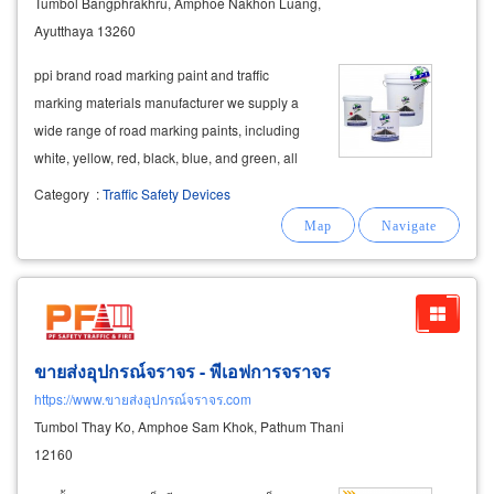
Tumbol Bangphrakhru, Amphoe Nakhon Luang,
Ayutthaya 13260
ppi brand road marking paint and traffic
marking materials manufacturer we supply a
wide range of road marking paints, including
white, yellow, red, black, blue, and green, all
meeting thai industrial standards (tis) 415-2551
Category
:
Traffic Safety Devices
and bs 6044. cold plastic paint: wholesale
prices for red cold plastic
ขายส่งอุปกรณ์จราจร - พีเอฟการจราจร
https://www.ขายส่งอุปกรณ์จราจร.com
Tumbol Thay Ko, Amphoe Sam Khok, Pathum Thani
12160