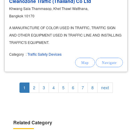
Cleanozone Traffic (Thailand) Co Ltd
Khwang Sala Thammasop, Khet Thawi Watthana,
Bangkok 10170
A MANUFACTURE OF COLOR USED IN TRAFFIC, TRAFFIC SIGN
AND OTHER EQUIPMENT USED IN TRAFFIC LINE AND INSTALLING
TRAFFIC'S EQUIPMENT.
Category
:
Traffic Safety Devices
Pagination
Current
1
Page
2
Page
3
Page
4
Page
5
Page
6
Page
7
Page
8
Next
next
page
page
Related Category