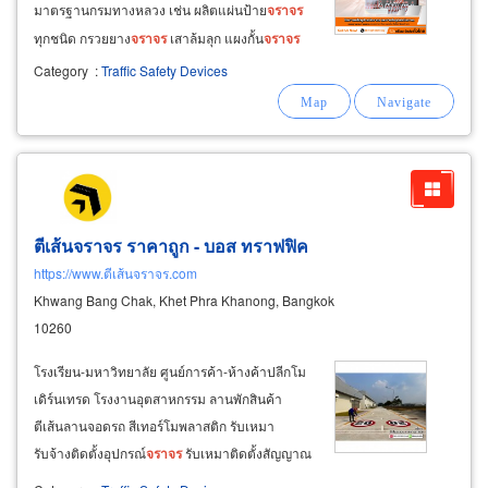
มาตรฐานกรมทางหลวง เช่น ผลิตแผ่นป้าย
จราจร
ทุกชนิด กรวยยาง
จราจร
เสาล้มลุก แผงกั้น
จราจร
แบริเออร์ กระจกโค้ง ป้ายไฟโซล่าเซลล์ ไฟกระพริบ
Category
:
Traffic Safety Devices
พลังงานแสงอาทิตย์ ป้ายหยุดตรวจ จำหน่าย
อุปกรณ์ความปลอดภัยงานก่อสร้างถนน ไฟกระพริบ
พลังงานแสงอาทิตย์
ตีเส้นจราจร ราคาถูก - บอส ทราฟฟิค
https://www.ตีเส้นจราจร.com
Khwang Bang Chak, Khet Phra Khanong, Bangkok
10260
โรงเรียน-มหาวิทยาลัย ศูนย์การค้า-ห้างค้าปลีกโม
เดิร์นเทรด โรงงานอุตสาหกรรม ลานพักสินค้า
ตีเส้นลานจอดรถ สีเทอร์โมพลาสติก รับเหมา
รับจ้างติดตั้งอุปกรณ์
จราจร
รับเหมาติดตั้งสัญญาณ
ไฟ
จราจร
-หมุด
จราจร
ทำ
เครื่องหมาย
ลูกศร ป้าย