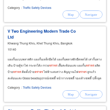
หู อุปกรณ์ดับเพลิง ตู้เก็บอุปกรณ์ดับเพลิง
Category
:
Traffic Safety Devices
V Two Engineering Modern Trade Co
Ltd
Khwang Thung Khru, Khet Thung Khru, Bangkok
10140
แผงกั้นแบบพลาสติก แผงกั้นเหล็กยืดได้ แผงกั้นพลาสติกยืดหดได้ เสากั้นทาง
เดิน ป้ายตู้ขาไฟ กระจกโค้ง กรวย
จราจร
เสื้อสะท้อนแสง แผงกั้น
จราจร
ผลิต
ป้าย
จราจร
ติดตั้งป้าย
จราจร
ไฟฟ้าแสงสว่าง สัญญาณไฟ
จราจร
ลูกแก้ว
สะท้อนแสง Glass beadsอุปกรณ์เซฟตี้ หน้ากากเซฟตี้ รองเท้าเซฟตี้ ปลั๊กอุด
หู อุปกรณ์ดับเพลิง
Category
:
Traffic Safety Devices