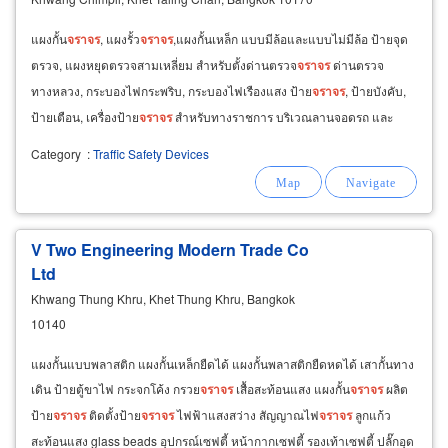
แผงกั้น
จราจร
, แผงรั้ว
จราจร
,แผงกั้นเหล็ก แบบมีล้อและแบบไม่มีล้อ ป้ายจุด
ตรวจ, แผงหยุดตรวจสามเหลี่ยม สำหรับตั้งด่านตรวจ
จราจร
ด่านตรวจ
ทางหลวง, กระบองไฟกระพริบ, กระบองไฟเรืองแสง ป้าย
จราจร
, ป้ายบังคับ,
ป้ายเตือน, เครื่องป้าย
จราจร
สำหรับทางราชการ บริเวณลานจอดรถ และ
อาคารจอดรถ สัญญาณไฟ, สัญญาณไฟ
จราจร
Category
:
Traffic Safety Devices
V Two Engineering Modern Trade Co
Ltd
Khwang Thung Khru, Khet Thung Khru, Bangkok
10140
แผงกั้นแบบพลาสติก แผงกั้นเหล็กยืดได้ แผงกั้นพลาสติกยืดหดได้ เสากั้นทาง
เดิน ป้ายตู้ขาไฟ กระจกโค้ง กรวย
จราจร
เสื้อสะท้อนแสง แผงกั้น
จราจร
ผลิต
ป้าย
จราจร
ติดตั้งป้าย
จราจร
ไฟฟ้าแสงสว่าง สัญญาณไฟ
จราจร
ลูกแก้ว
สะท้อนแสง glass beads อุปกรณ์เซฟตี้ หน้ากากเซฟตี้ รองเท้าเซฟตี้ ปลั๊กอุด