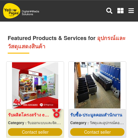
Skip
to
main
content
Featured Products & Services for
อุปกรณ์และ
วัสดุแสดงสินค้า
รับผลิตโครงสร้าง exhibition
รับซื้อ-ประมูลคอมสำนักงาน
Category :
รับออกแบบและจัดแสดงนิทรรศการ
Category :
วัสดุและอุปกรณ์คอมพิวเตอร์
Contact seller
Contact seller