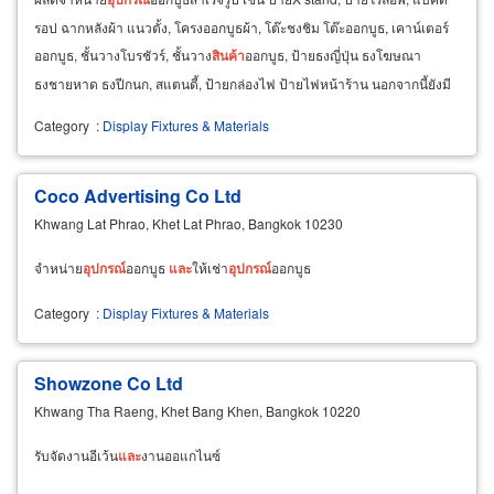
รอป ฉากหลังผ้า แนวตั้ง, โครงออกบูธผ้า, โต๊ะชงชิม โต๊ะออกบูธ, เคาน์เตอร์
ออกบูธ, ชั้นวางโบรชัวร์, ชั้นวาง
สินค้า
ออกบูธ, ป้ายธงญี่ปุ่น ธงโฆษณา
ธงชายหาด ธงปีกนก, สแตนดี้, ป้ายกล่องไฟ ป้ายไฟหน้าร้าน นอกจากนี้ยังมี
สินค้า
ให้เลือกอีกกว่า 100
Category
:
Display Fixtures & Materials
Coco Advertising Co Ltd
Khwang Lat Phrao, Khet Lat Phrao, Bangkok 10230
จำหน่าย
อุปกรณ์
ออกบูธ
และ
ให้เช่า
อุปกรณ์
ออกบูธ
Category
:
Display Fixtures & Materials
Showzone Co Ltd
Khwang Tha Raeng, Khet Bang Khen, Bangkok 10220
รับจัดงานอีเว้น
และ
งานออแกไนซ์