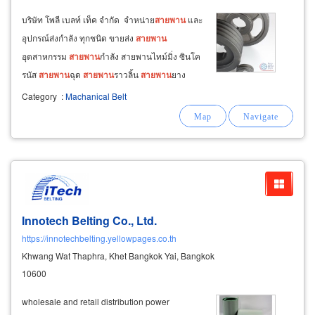
บริษัท โพลี เบลท์ เท็ค จำกัด จำหน่าย
สายพาน
และ
อุปกรณ์ส่งกำลัง ทุกชนิด ขายส่ง
สายพาน
อุตสาหกรรม
สายพาน
กำลัง สายพานไทม์มิ่ง ซินโค
รนัส
สายพาน
ฉุด
สายพาน
ราวลิ้น
สายพาน
ยาง
สายพาน
โพลียูรีเทน
สายพาน
ปลายเปิด
สายพาน
Category
:
Machanical Belt
ร่องวี
สายพาน
มัลติริบ
สายพาน
ปรับรอบ
สายพาน
พิเศษชนิดต่างๆ อุปกรณ์ระบบส่งกำลัง พูเล่ย์
Innotech Belting Co., Ltd.
https://innotechbelting.yellowpages.co.th
Khwang Wat Thaphra, Khet Bangkok Yai, Bangkok
10600
​wholesale and retail distribution power