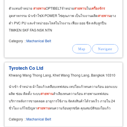
ตัวแทนจำหน่าย
สายพาน
OPTIBELTจำหน่าย
สายพาน
ใน
เครื่องจักร
อุตสาหกรรม นำเข้าโซ่X-POWER โซ่คุณภาพ เป็นโรงงานผลิต
สายพาน
ยาง
ดำ PVC PU และจำหน่ายอะไหล่ในโรงงาน เฟือง ยอย ซีล ตลับลูกปืน
TIMKEN SKF FAG NSK NTN
Category
:
Machanical Belt
Tyrotech Co Ltd
Khwang Wang Thong Lang, Khet Wang Thong Lang, Bangkok 10310
นำเข้า จำหน่าย ผ้าใยแก้วเคลือบเทฟล่อน เทปใยแก้วทนความร้อน ออกแบบ
ผลิต ซ่อม ติดตั้ง ระบบ
สายพาน
ลำเลียงทนความร้อน สายพานเทฟล่อน
บริการหลังการขายตลอด อายุการใช้งาน จัดส่งสินค้าได้รวดเร็ว ภายใน 24
ขั่วโมง แก้ไขปัญหา
สายพาน
ทนความร้อนทุกชนิด คุณสมบัติของใยแก้ว
เคลือบเทฟล่อน .
Category
:
Machanical Belt