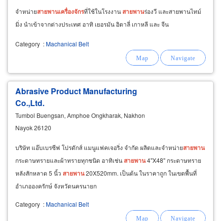
จำหน่าย
สายพาน
เครื่องจักร
ที่ใช้ในโรงงาน
สายพาน
ร่องวี และสายพานไทม์
มิ่ง นำเข้าจากต่างประเทศ อาทิ เยอรมัน อิตาลี่ เกาหลี และ จีน
Category
:
Machanical Belt
Abrasive Product Manufacturing
Co.,Ltd.
Tumbol Buengsan, Amphoe Ongkharak, Nakhon
Nayok 26120
บริษัท แอ๊บเบรซีฟ โปรดักส์ แมนูแฟคเจอริ่ง จำกัด ผลิตและจำหน่าย
สายพาน
กระดาษทรายและผ้าทรายทุกชนิด อาทิเช่น
สายพาน
4"X48" กระดาษทราย
หลังสักหลาด 5 นิ้ว
สายพาน
20X520mm. เป็นต้น ในราคาถูก ในเขตพื้นที่
อำเภอองครักษ์ จังหวัดนครนายก
Category
:
Machanical Belt