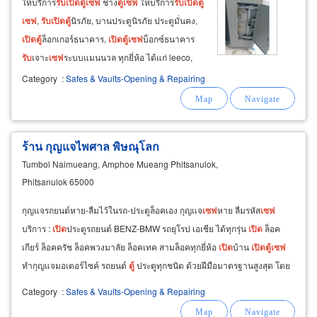
ให้บริการ
รับ
เปิด
ตู้
เซฟ
ช่าง
ตู้
เซฟ
ให้บริการ
รับ
เปิด
ตู้
เซฟ
,
รับ
เปิด
ตู้
นิรภัย, บานประตูนิรภัย ประตูมั่นคง,
เปิด
ตู้
ล็อกเกอร์ธนาคาร,
เปิด
ตู้
เซฟ
บ็อกซ์ธนาคาร
รับ
เจาะ
เซฟ
ระบบแมนนวล ทุกยี่ห้อ ได้แก่ leeco,
chubb, kingdom, king-kong, king cobra,
Category
:
Safes & Vaults-Opening & Repairing
kingsteel, konggo, taiyo, diamond, uchida, yale,
demo, okashi
ร้าน กุญแจไพศาล พิษณุโลก
Tumbol Naimueang, Amphoe Mueang Phitsanulok,
Phitsanulok 65000
กุญแจรถยนต์หาย-ลืมไว้ในรถ-ประตูล็อคเอง กุญแจ
เซฟ
หาย ลืมรหัส
เซฟ
บริการ :
เปิด
ประตูรถยนต์ BENZ-BMW รถยุโรป เอเชีย ได้ทุกรุ่น
เปิด
ล็อค
เกียร์ ล็อคครัช ล็อคพวงมาลัย ล็อคเทค สามล็อคทุกยี่ห้อ
เปิด
บ้าน
เปิด
ตู้
เซฟ
ทำกุญแจมอเตอร์ไซค์ รถยนต์
ตู้
ประตูทุกชนิด ด้วยฝีมือมาตรฐานสูงสุด โดย
ไม่เกิดร่องรอย หรือความเสียหายใดๆ
Category
:
Safes & Vaults-Opening & Repairing