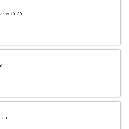
rakan 10130
40
0160