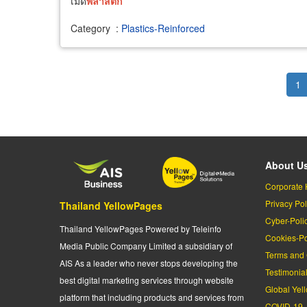
เม็ด
พลาสติก
Category
:
Plastics-Reinforced
Pagination
Cu
1
pa
About U
Corporate 
Privacy Pol
Thailand YellowPages
Cyber-Poli
Thailand YellowPages Powered by Teleinfo
Cookies-Po
Media Public Company Limited a subsidiary of
Terms and 
AIS As a leader who never stops developing the
Testimonia
best digital marketing services through website
Global Yel
platform that including products and services from
COVID-19