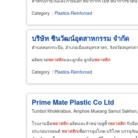
สำหรับภายในและภายนอก หน้ากากรีโมท หน้ากากขวดน้ำห
Category
:
Plastics-Reinforced
บริษัท ชินวัฒน์อุตสาหกรรม จำกัด
ตำบลคอกกระบือ, อำเภอเมืองสมุทรสาคร, จังหวัดสมุทรส
ผลิตขวด
พลาสติก
และลูกล้อ ลูกล้อ
พลาสติก
Category
:
Plastics-Reinforced
Prime Mate Plastic Co Ltd
Tumbol Khokkrabue, Amphoe Mueang Samut Sakhon,
โรงงานฉีด
พลาสติก
ผลิตและจำหน่ายหูหิ้ว
พลาสติก
รับฉีด
ประกอบรถยนต์
พลาสติก
เพื่อการอุปโภค-บริโภค บรรจุภัณ