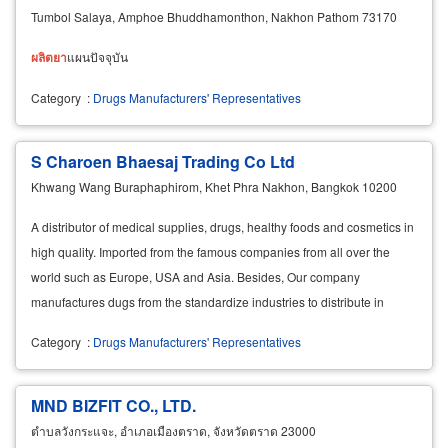
Tumbol Salaya, Amphoe Bhuddhamonthon, Nakhon Pathom 73170
ผลิต
ยา
แผนปัจจุบัน
Category
:
Drugs Manufacturers' Representatives
S Charoen Bhaesaj Trading Co Ltd
Khwang Wang Buraphaphirom, Khet Phra Nakhon, Bangkok 10200
A distributor of medical supplies, drugs, healthy foods and cosmetics in
high quality. Imported from the famous companies from all over the
world such as Europe, USA and Asia. Besides, Our company
manufactures dugs from the standardize industries to distribute in
Thailand and export to other countries
Category
:
Drugs Manufacturers' Representatives
MND BIZFIT CO., LTD.
ตำบลวังกระแจะ, อำเภอเมืองตราด, จังหวัดตราด 23000