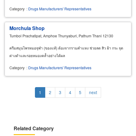
Category
:
Drugs Manufacturers' Representatives
Morchula Shop
Tumbol Prachatipat, Amphoe Thunyaburi, Pathum Thani 12130
ครีมสมุนไพรหมอจุฬา (ของแท้) ต้องจากรามคำแหง ช่วยลด สิว ฝ้า กระ จุด
ด่างดำและรอยหมองคล้ำอย่างได้ผล
Category
:
Drugs Manufacturers' Representatives
Pagination
Current
1
Page
2
Page
3
Page
4
Page
5
Next
next
page
page
Related Category