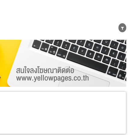
er
Exporter/Importer
Service Business