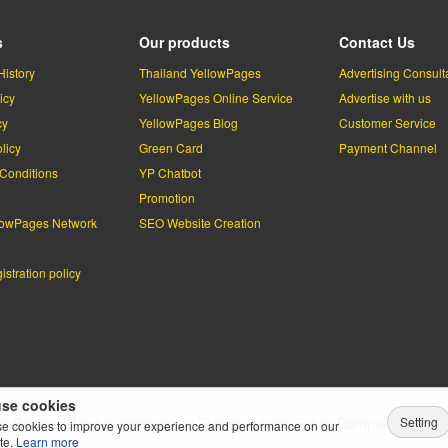
s
Our products
Contact Us
History
Thailand YellowPages
Advertising Consult
icy
YellowPages Online Service
Advertise with us
cy
YellowPages Blog
Customer Service
licy
Green Card
Payment Channel
Conditions
YP Chatbot
l
Promotion
lowPages Network
SEO Website Creation
stration policy
se cookies
Setting
lowPages.
All rights reserved by
Teleinfo Media Public Company Limited
e cookies to improve your experience and performance on our
te.
Learn more