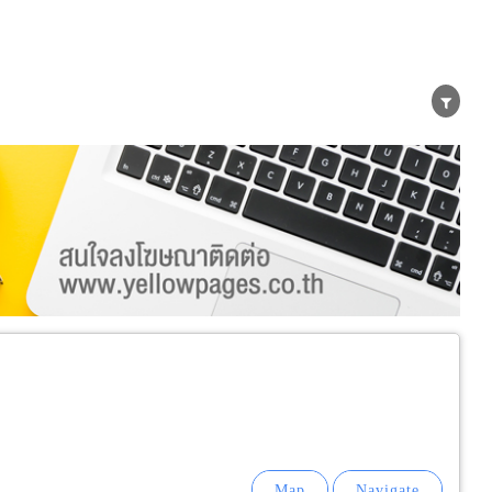
er
Exporter/Importer
Service Business