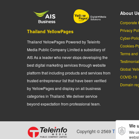
About U
Corporate 
Privacy Pol
Thailand YellowPages
Cyber-Poli
Thailand YellowPages Powered by Teleinfo
Cookies-Po
Media Public Company Limited a subsidiary of
Terms and 
AIS As a leader who never stops developing the
Testimonia
best digital marketing services through website
Global Yel
platform that including products and services from
COVID-19
trusted entrepreneur list that have been verified
Domain regi
by YellowPages and display on all business
categories in Thailand. We deliver service
beyond expectation from professional team.
We u
Copyright © 2569
Thailand Yel
We us
websi