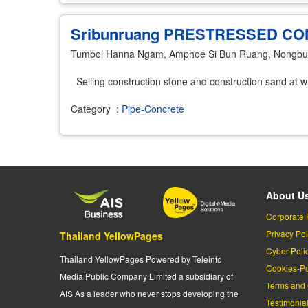
Sribunruang PRESTRESSED C
Tumbol Hanna Ngam, Amphoe Si Bun Ruang, Nongb
Selling construction stone and construction sand at w
Category
:
Pipe-Concrete
About U
Corporate 
Privacy Pol
Thailand YellowPages
Cyber-Poli
Thailand YellowPages Powered by Teleinfo
Cookies-Po
Media Public Company Limited a subsidiary of
Terms and 
AIS As a leader who never stops developing the
Testimonia