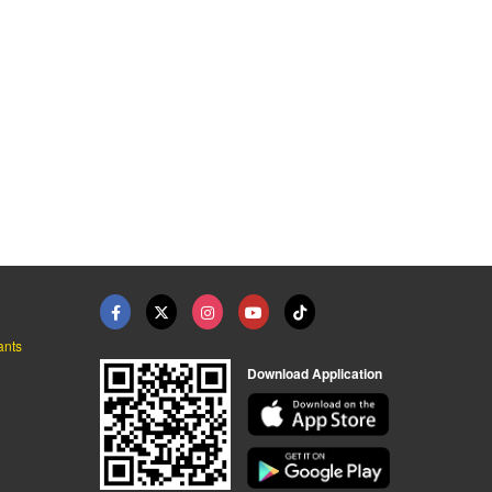
ants
Download Application