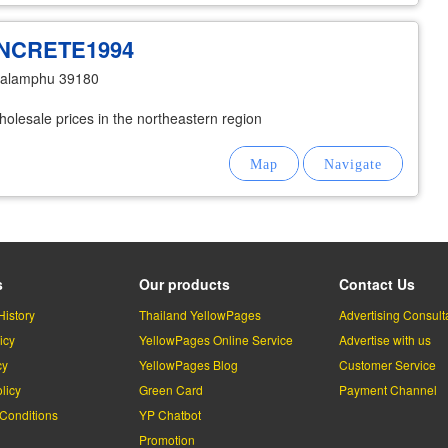
ONCRETE1994
ualamphu 39180
holesale prices in the northeastern region
s
Our products
Contact Us
History
Thailand YellowPages
Advertising Consult
icy
YellowPages Online Service
Advertise with us
cy
YellowPages Blog
Customer Service
licy
Green Card
Payment Channel
Conditions
YP Chatbot
l
Promotion