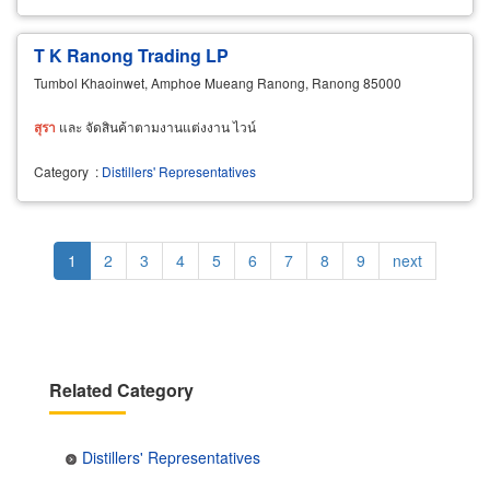
T K Ranong Trading LP
Tumbol Khaoinwet, Amphoe Mueang Ranong, Ranong 85000
สุรา
และ จัดสินค้าตามงานแต่งงาน ไวน์
Category
:
Distillers' Representatives
Pagination
Current
1
Page
2
Page
3
Page
4
Page
5
Page
6
Page
7
Page
8
Page
9
Next
next
page
page
Related Category
Distillers' Representatives