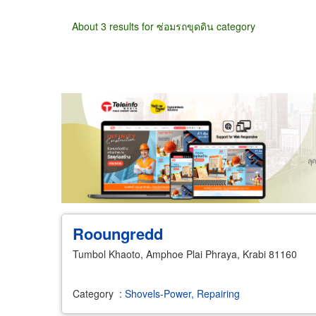
About 3 results for ซ่อมรถขุดดิน category
Wholesale
Retail
Manufacturer
Deal
Rooungredd
Tumbol Khaoto, Amphoe Plai Phraya, Krabi 81160
Category
:
Shovels-Power, Repairing