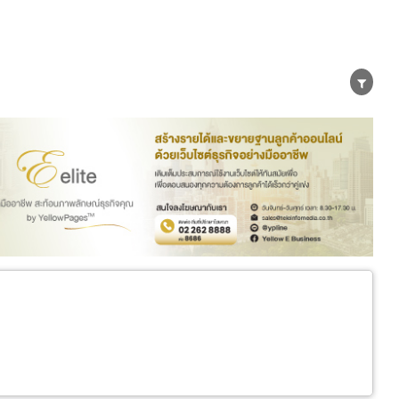
er
Exporter/Importer
Service Business