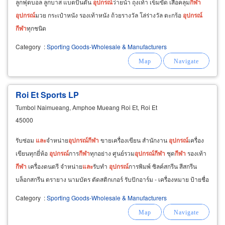
ลูกฟุตบอล ลูกบาส แบตบินตัน
อุปกรณ์
ว่ายน้ำ ถุงเท้า เข็มขัด เสื้อคลุม
กีฬา
อุปกรณ์
มวย กระเป๋าหนัง รองเท้าหนัง ถ้วยรางวัล โล่ร่างวัล ตะกร้อ
อุปกรณ์
กีฬา
ทุกชนิด
Category
:
Sporting Goods-Wholesale & Manufacturers
Roi Et Sports LP
Tumbol Naimueang, Amphoe Mueang Roi Et, Roi Et
45000
รับซ่อม
และ
จำหน่าย
อุปกรณ์
กีฬา
ขายเครื่องเขียน สำนักงาน
อุปกรณ์
เครื่อง
เขียนทุกยี่ห้อ
อุปกรณ์
การ
กีฬา
ทุกอย่าง ศูนย์รวม
อุปกรณ์
กีฬา
ชุด
กีฬา
รองเท้า
กีฬา
เครื่องดนตรี จำหน่าย
และ
รับทำ
อุปกรณ์
การพิมพ์ ซิลค์สกรีน สีสกรีน
บล็อกสกรีน ตรายาง นามบัตร ตัดสติกเกอร์ รับปักอาร์ม - เครื่องหมาย ป้ายชื่อ
บัตรพนักงานพร้อมสายคล้องคอ
Category
:
Sporting Goods-Wholesale & Manufacturers