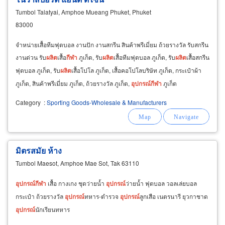
Tumbol Talatyai, Amphoe Mueang Phuket, Phuket
83000
จำหน่ายเสื้อทีมฟุตบอล งานปัก งานสกรีน สินค้าพรีเมี่ยม ถ้วยรางวัล รับสกรีน
งานด่วน รับ
ผลิต
เสื้อ
กีฬา
ภูเก็ต, รับ
ผลิต
เสื้อทีมฟุตบอล ภูเก็ต, รับ
ผลิต
เสื้อสกรีน
ฟุตบอล ภูเก็ต, รับ
ผลิต
เสื้อโปโล ภูเก็ต, เสื้อคอโปโลบริษัท ภูเก็ต, กระเป๋าผ้า
ภูเก็ต, สินค้าพรีเมี่ยม ภูเก็ต, ถ้วยรางวัล ภูเก็ต,
อุปกรณ์
กีฬา
ภูเก็ต
Category
:
Sporting Goods-Wholesale & Manufacturers
มิตรสมัย ห้าง
Tumbol Maesot, Amphoe Mae Sot, Tak 63110
อุปกรณ์
กีฬา
เสื้อ กางเกง ชุดว่ายน้ำ
อุปกรณ์
ว่ายน้ำ ฟุตบอล วอลเล่ยบอล
กระเป๋า ถ้วยรางวัล
อุปกรณ์
ทหาร-ตำรวจ
อุปกรณ์
ลูกเสือ เนตรนารี ยุวกาชาด
อุปกรณ์
นักเรียนทหาร