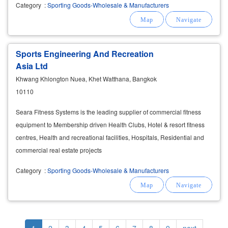
Category
:
Sporting Goods-Wholesale & Manufacturers
Sports Engineering And Recreation
Asia Ltd
Khwang Khlongton Nuea, Khet Watthana, Bangkok
10110
Seara Fitness Systems is the leading supplier of commercial fitness
equipment to Membership driven Health Clubs, Hotel & resort fitness
centres, Health and recreational facilities, Hospitals, Residential and
commercial real estate projects
Category
:
Sporting Goods-Wholesale & Manufacturers
Pagination
Current
1
Page
2
Page
3
Page
4
Page
5
Page
6
Page
7
Page
8
Page
9
Next
next