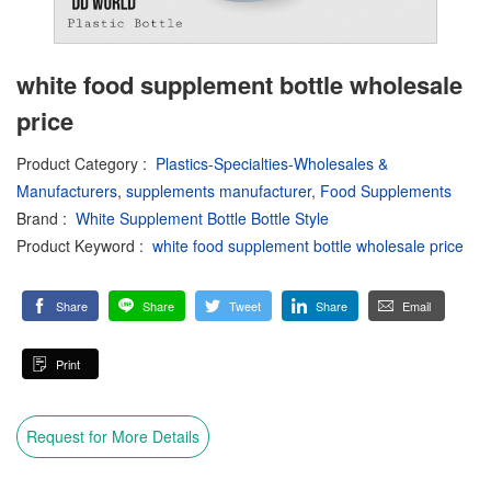
white food supplement bottle wholesale
price
Product Category
:
Plastics-Specialties-Wholesales &
Manufacturers
,
supplements manufacturer
,
Food Supplements
Brand
:
White Supplement Bottle Bottle Style
Product Keyword
:
white food supplement bottle wholesale price
Share
Share
Tweet
Share
Email
Print
Request for More Details