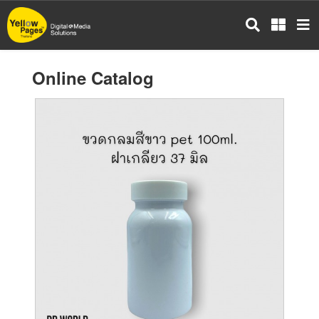
Skip
to
main
content
Online Catalog